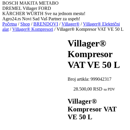
BOSCH MAKITA METABO
DREMEL Villager FORD
KÄRCHER WÜRTH Sve na jednom mestu!
Agro24.rs Novi Sad Vaš Partner za uspeh!
Početna
/
Shop
/
BRENDOVI
/
Villager®
/
Villager® Električni
alat
/
Villager® Kompresori
/ Villager® Kompresor VAT VE 50 L
Villager®
Kompresor
VAT VE 50 L
Broj artikla:
999042317
28.500,00
RSD
sa PDV
Villager®
Kompresor VAT
VE 50 L