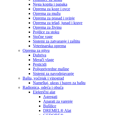
Nega kopita i papaka
Oprema za koze i ovce
Oprema za mužu
Oprema za prasad i svinje
Oprema za telad, junad i krave
Oprema za živinu
Pojilice za stoku
Stočne vage
Sistemi za zatvaranje i zaštitu
Veterinarska oprema
Oprema za njivu
Đubriva
Merači vlage
Pesticidi
Poljoprivredne mašine
Sistemi za navodnjavanje
Bašta, voćnjak i vinograd
Nameštaj, ukras i bazen za baštu
Radionica, odeća i obuća
Električni alat
Agregati
Aparati za varenje
Bušilice
DREMEL® Alat