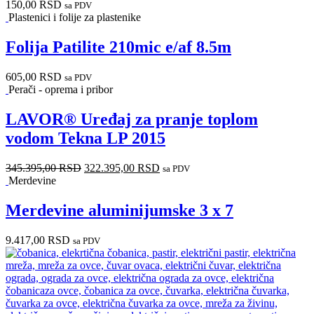
150,00
RSD
sa PDV
Plastenici i folije za plastenike
Folija Patilite 210mic e/af 8.5m
605,00
RSD
sa PDV
Perači - oprema i pribor
LAVOR® Uređaj za pranje toplom
vodom Tekna LP 2015
345.395,00
RSD
322.395,00
RSD
sa PDV
Merdevine
Merdevine aluminijumske 3 x 7
9.417,00
RSD
sa PDV