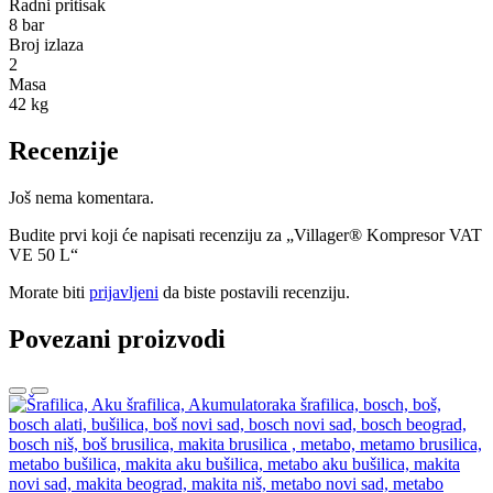
Radni pritisak
8 bar
Broj izlaza
2
Masa
42 kg
Recenzije
Još nema komentara.
Budite prvi koji će napisati recenziju za „Villager® Kompresor VAT
VE 50 L“
Morate biti
prijavljeni
da biste postavili recenziju.
Povezani proizvodi