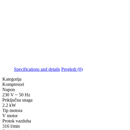
Specifications and details
Pregledi (0)
Kategorija
Kompresori
Napon
230 V ~ 50 Hz
Priključna snaga
2.2 kW
Tip motora
V motor
Protok vazduha
316 l/min