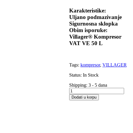
Karakteristike:
Uljano podmazivanje
Sigurnosna sklopka
Obim isporuke:
Villager® Kompresor
VAT VE 50 L
Tags:
kompresor
,
VILLAGER
Status:
In Stock
Shipping:
3 - 5 dana
Villager®
Kompresor
Dodati u korpu
VAT
VE
50
L
količina