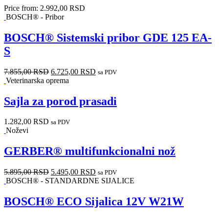
Price from:
2.992,00
RSD
BOSCH® - Pribor
BOSCH® Sistemski pribor GDE 125 EA-
S
7.855,00
RSD
6.725,00
RSD
sa PDV
Veterinarska oprema
Sajla za porod prasadi
1.282,00
RSD
sa PDV
Noževi
GERBER® multifunkcionalni nož
5.895,00
RSD
5.495,00
RSD
sa PDV
BOSCH® - STANDARDNE SIJALICE
BOSCH® ECO Sijalica 12V W21W