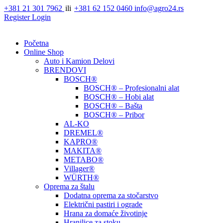
Skip
+381 21 301 7962
ili
+381 62 152 0460
info@agro24.rs
to
Register
Login
content
Početna
Online Shop
Auto i Kamion Delovi
BRENDOVI
BOSCH®
BOSCH® – Profesionalni alat
BOSCH® – Hobi alat
BOSCH® – Bašta
BOSCH® – Pribor
AL-KO
DREMEL®
KAPRO®
MAKITA®
METABO®
Villager®
WÜRTH®
Oprema za štalu
Dodatna oprema za stočarstvo
Električni pastiri i ograde
Hrana za domaće životinje
Hranilice za stoku