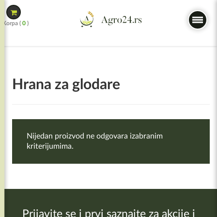
Skip
to
Korpa (
0
)
content
Hrana za glodare
Nijedan proizvod ne odgovara izabranim
kriterijumima.
Prijavite se i prvi saznajte za akcije i