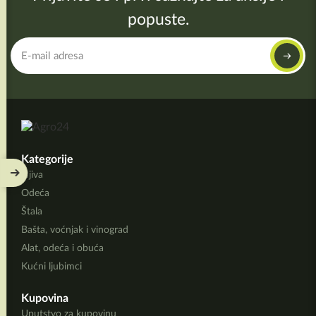
popuste.
Kategorije
Njiva
Odeća
Štala
Bašta, voćnjak i vinograd
Alat, odeća i obuća
Kućni ljubimci
Kupovina
Uputstvo za kupovinu