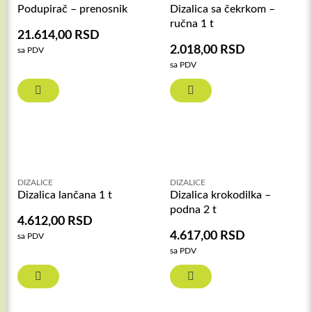
Podupirač – prenosnik
Dizalica sa čekrkom –
ručna 1 t
21.614,00
RSD
2.018,00
RSD
sa PDV
sa PDV
DIZALICE
DIZALICE
Dizalica lančana 1 t
Dizalica krokodilka –
podna 2 t
4.612,00
RSD
4.617,00
RSD
sa PDV
sa PDV