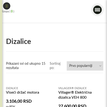
Skip
to
Korpa (
0
)
content
Dizalice
Prikazani svi od ukupno 15
Sortiraj
rezultata
po:
DIZALICE
VILLAGER® DIZALICE
Viseći držač motora
Villager® Električna
dizalica VEH 800
3.106,00
RSD
27.600,00
RSD
sa PDV