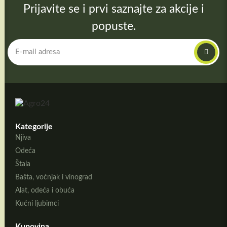
Prijavite se i prvi saznajte za akcije i
popuste.
Kategorije
Njiva
Odeća
Štala
Bašta, voćnjak i vinograd
Alat, odeća i obuća
Kućni ljubimci
Kupovina