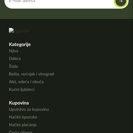
Kategorije
Njiva
Odeća
Štala
Bašta, voćnjak i vinograd
Alat, odeća i obuća
Kućni ljubimci
Kupovina
Uputstvo za kupovinu
Načini isporuke
Načini plaćanja
Česta pitanja