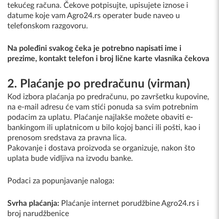
tekućeg računa. Čekove potpisujte, upisujete iznose i
datume koje vam Agro24.rs operater bude naveo u
telefonskom razgovoru.
Na poleđini svakog čeka je potrebno napisati ime i
prezime, kontakt telefon i broj lične karte vlasnika čekova
2. Plaćanje po predračunu (virman)
Kod izbora plaćanja po predračunu, po završetku kupovine,
na e-mail adresu će vam stići ponuda sa svim potrebnim
podacim za uplatu. Plaćanje najlakše možete obaviti e-
bankingom ili uplatnicom u bilo kojoj banci ili pošti, kao i
prenosom sredstava za pravna lica.
Pakovanje i dostava proizvoda se organizuje, nakon što
uplata bude vidljiva na izvodu banke.
Podaci za popunjavanje naloga:
Svrha plaćanja
:
Plaćanje internet porudžbine Agro24.rs i
broj narudžbenice