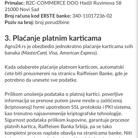
Primalac:
B2C-COMMERCE DOO Hadži Ruvimova 58
21000 Novi Sad
Broj računa kod ERSTE banke:
340-11017236-02
Poziv na broj:
broj porudžbine
3. Plaćanje platnim karticama
Agro24.rs je obezbedio jednokratno plaćanje karticama svih
banaka (
MasterCard, Visa, American Express
).
Kada odaberete plaćanje platnom karticom, automatski
ćete biti preusmereni na stranicu Raiffeisen Banke, gde je
potrebno da unesete sve podatke.
Prilikom unošenja podataka o platnoj kartici, poverljive
informacija se prenose putem javne mreže u zaštićenoj
(kriptovanoj) formi upotrebom SSL protokola i PKI sistema,
kao trenutno najsavremenije kriptografske tehnologije.
Sigurnost podataka prilikom kupovine, garantuje procesor
platnih kartica, Raiffeisen Banka Srbija, pa se tako
kompletni proces naplate obavlja na stranicama banke. Niti