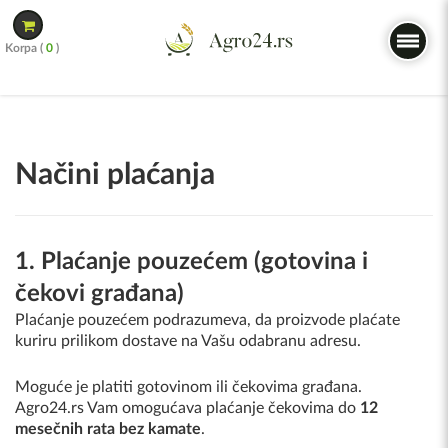
Skip
to
Korpa (
0
)
content
Načini plaćanja
1. Plaćanje pouzećem (gotovina i
čekovi građana)
Plaćanje pouzećem podrazumeva, da proizvode plaćate
kuriru prilikom dostave na Vašu odabranu adresu.
Moguće je platiti gotovinom ili čekovima građana.
Agro24.rs Vam omogućava plaćanje čekovima do
12
mesečnih rata bez kamate
.