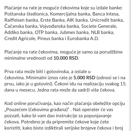
Plaćanje na rate je moguće čekovima koje su izdale banke:
Poštanska štedionica, Komercijalna banka, Banca Intesa,
Raiffeisen banka, Erste Banka, AIK banka, Unicredit banka,
Čačanska banka, Vojvođanska banka, Societe Generale,
Addiko banka, OTP banka, Jubmes banka, NLB banka,
Credit Agricole, Pireus banka i Eurobanka A.D.
Plaćanje na rate čekovima, moguće je samo za porudžbine
minimalne vrednosti od
10.000 RSD
.
Prva rata može biti i gotovinska, a ostale u
čekovima. Minimalni iznos rate je
5.000 RSD
(odnosi se i na
prvu, iako je u gotovini). Čekovi idu na realizaciju svakog 15.
dana u mesecu. Jedna rata može da sadrži više čekova.
Kod online poručivanja, kao način plaćanja obeležite opciju
„Pouzećem (čekovima građana)“ . Naš operater će vas
pozvati, kako bi vam dao instrukcije za popunjavanje
čekova. Potrebno je da pripremite čekove koje ćete
koristiti, kako biste izdiktirali serijske brojeve čekova i broj