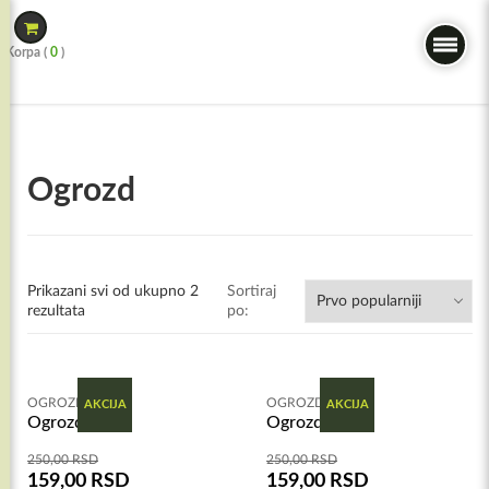
Skip
to
Korpa (
0
)
content
Ogrozd
Prikazani svi od ukupno 2
Sortiraj
rezultata
po:
OGROZD
OGROZD
AKCIJA
AKCIJA
Ogrozd zeleni
Ogrozd crveni
250,00
RSD
250,00
RSD
159,00
RSD
159,00
RSD