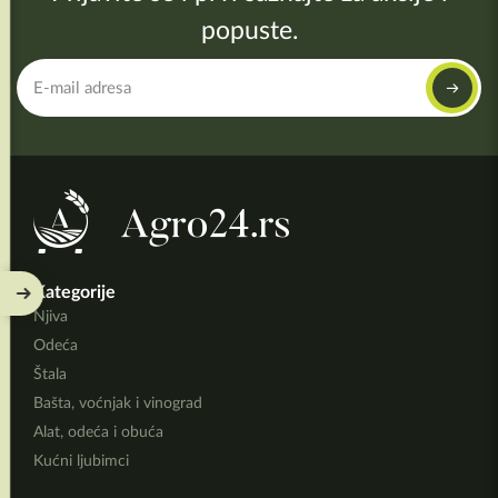
popuste.
Kategorije
Njiva
Odeća
Štala
Bašta, voćnjak i vinograd
Alat, odeća i obuća
Kućni ljubimci