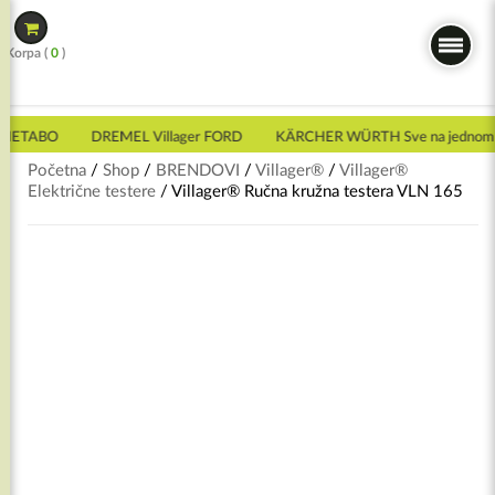
Skip
to
Korpa (
0
)
content
METABO
DREMEL Villager FORD
KÄRCHER WÜRTH Sve na jednom 
Početna
/
Shop
/
BRENDOVI
/
Villager®
/
Villager®
Električne testere
/ Villager® Ručna kružna testera VLN 165