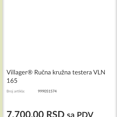
Villager® Ručna kružna testera VLN
165
Broj artikla:
999051574
7.700,00
RSD
sa PDV