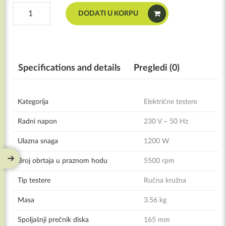
Villager®
DODATI U KORPU
Ručna
kružna
testera
VLN
165
Specifications and details
Pregledi (0)
količina
Kategorija
Električne testere
Radni napon
230 V ~ 50 Hz
Ulazna snaga
1200 W
Broj obrtaja u praznom hodu
5500 rpm
Tip testere
Ručna kružna
Masa
3.56 kg
Spoljašnji prečnik diska
165 mm