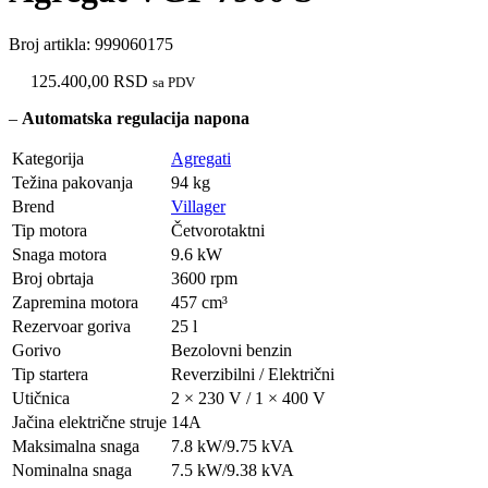
Broj artikla:
999060175
125.400,00
RSD
sa PDV
–
Automatska regulacija napona
Kategorija
Agregati
Težina pakovanja
94 kg
Brend
Villager
Tip motora
Četvorotaktni
Snaga motora
9.6 kW
Broj obrtaja
3600 rpm
Zapremina motora
457 cm³
Rezervoar goriva
25 l
Gorivo
Bezolovni benzin
Tip startera
Reverzibilni / Električni
Utičnica
2 × 230 V / 1 × 400 V
Jačina električne struje
14A
Maksimalna snaga
7.8 kW/9.75 kVA
Nominalna snaga
7.5 kW/9.38 kVA