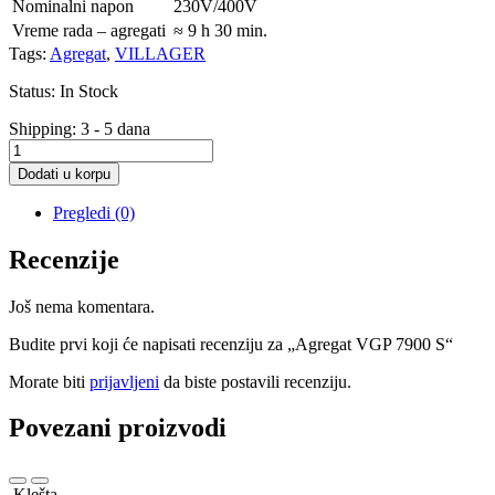
Nominalni napon
230V/400V
Vreme rada – agregati
≈ 9 h 30 min.
Tags:
Agregat
,
VILLAGER
Status:
In Stock
Shipping:
3 - 5 dana
Agregat
VGP
Dodati u korpu
7900
S
Pregledi (0)
količina
Recenzije
Još nema komentara.
Budite prvi koji će napisati recenziju za „Agregat VGP 7900 S“
Morate biti
prijavljeni
da biste postavili recenziju.
Povezani proizvodi
Klešta