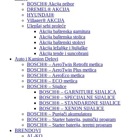
BOSCH® Akcija pribor
DREMEL® AKCIJA
HYUNDAI®
Villager® AKCIJA
Ulepšaj sebi proleće
Akcija baštenska garnitura
Akcija baštenska stolica
Akcija baštenski stolovi
Akcija ležaljke i ljuljaške
Akcija tende i suncobrani
Auto i Kamion Delovi
BOSCH® – AeroTwin Retrofit metlica
BOSCH® – AeroTwin Plus metlica
BOSCH® – AeroEco metlica
BOSCH® – ECO metlica
BOSCH® – Sijalice
BOSCH® – GARNITURE SIJALICA
BOSCH® – SPECIJALNE SIJALICE
BOSCH® – STANDARDNE SIJALICE
BOSCH® – XENON SIJALICE
BOSCH® – Punjači akumulatora
BOSCH® – Starter baterija, putnički program
BOSCH® – Starter baterija, teretni program
BRENDOVI
AL-KO