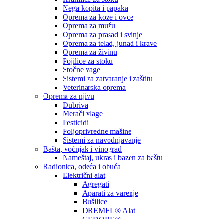
Nega kopita i papaka
Oprema za koze i ovce
Oprema za mužu
Oprema za prasad i svinje
Oprema za telad, junad i krave
Oprema za živinu
Pojilice za stoku
Stočne vage
Sistemi za zatvaranje i zaštitu
Veterinarska oprema
Oprema za njivu
Đubriva
Merači vlage
Pesticidi
Poljoprivredne mašine
Sistemi za navodnjavanje
Bašta, voćnjak i vinograd
Nameštaj, ukras i bazen za baštu
Radionica, odeća i obuća
Električni alat
Agregati
Aparati za varenje
Bušilice
DREMEL® Alat