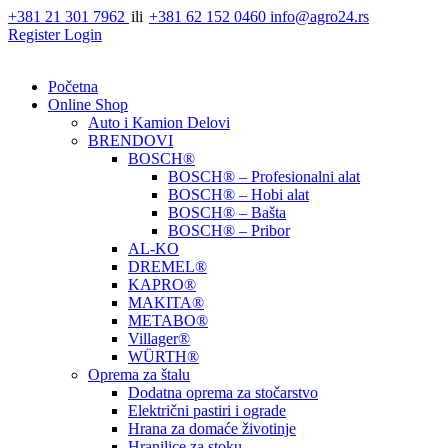
Skip
+381 21 301 7962
ili
+381 62 152 0460
info@agro24.rs
to
Register
Login
content
Početna
Online Shop
Auto i Kamion Delovi
BRENDOVI
BOSCH®
BOSCH® – Profesionalni alat
BOSCH® – Hobi alat
BOSCH® – Bašta
BOSCH® – Pribor
AL-KO
DREMEL®
KAPRO®
MAKITA®
METABO®
Villager®
WÜRTH®
Oprema za štalu
Dodatna oprema za stočarstvo
Električni pastiri i ograde
Hrana za domaće životinje
Hranilice za stoku