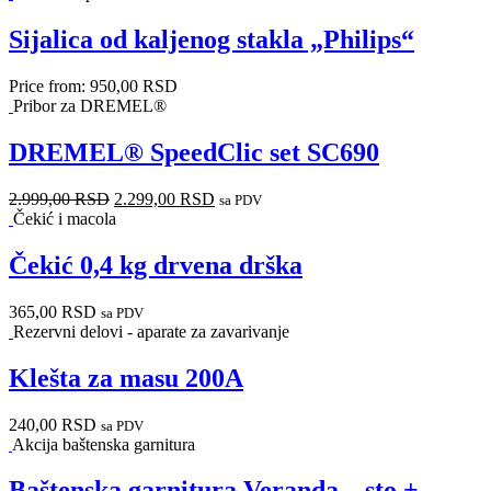
Sijalica od kaljenog stakla „Philips“
Price from:
950,00
RSD
Pribor za DREMEL®
DREMEL® SpeedClic set SC690
2.999,00
RSD
2.299,00
RSD
sa PDV
Čekić i macola
Čekić 0,4 kg drvena drška
365,00
RSD
sa PDV
Rezervni delovi - aparate za zavarivanje
Klešta za masu 200A
240,00
RSD
sa PDV
Akcija baštenska garnitura
Baštenska garnitura Veranda – sto +