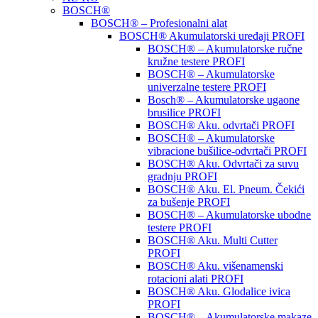
BOSCH®
BOSCH® – Profesionalni alat
BOSCH® Akumulatorski uređaji PROFI
BOSCH® – Akumulatorske ručne
kružne testere PROFI
BOSCH® – Akumulatorske
univerzalne testere PROFI
Bosch® – Akumulatorske ugaone
brusilice PROFI
BOSCH® Aku. odvrtači PROFI
BOSCH® – Akumulatorske
vibracione bušilice-odvrtači PROFI
BOSCH® Aku. Odvrtači za suvu
gradnju PROFI
BOSCH® Aku. El. Pneum. Čekići
za bušenje PROFI
BOSCH® – Akumulatorske ubodne
testere PROFI
BOSCH® Aku. Multi Cutter
PROFI
BOSCH® Aku. višenamenski
rotacioni alati PROFI
BOSCH® Aku. Glodalice ivica
PROFI
BOSCH® – Akumulatorske makaze