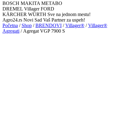
BOSCH MAKITA METABO
DREMEL Villager FORD
KÄRCHER WÜRTH Sve na jednom mestu!
Agro24.rs Novi Sad Vaš Partner za uspeh!
Početna
/
Shop
/
BRENDOVI
/
Villager®
/
Villager®
Agregati
/ Agregat VGP 7900 S