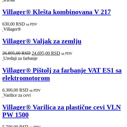
Villager® Klešta kombinovana V 217
630,00
RSD
sa PDV
Villager®
Villager® Valjak za zemlju
26.895,00
RSD
24.695,00
RSD
sa PDV
Uređaji za farbanje
Villager® Pištolj za farbanje VAT ES1 sa
elektromotorom
6.300,00
RSD
sa PDV
Varilice za cevi
Villager® Varilica za plastične cevi VLN
PW 1500
5.700,00
RSD