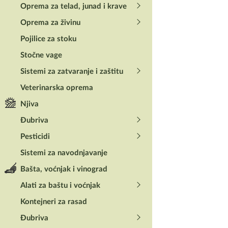
Još nema koment
Oprema za telad, junad i krave
Oprema za živinu
Budite prvi ko
Pojilice za stoku
Stočne vage
Morate biti
prijav
Sistemi za zatvaranje i zaštitu
Veterinarska oprema
Njiva
Đubriva
Povezani
Pesticidi
Sistemi za navodnjavanje
Bašta, voćnjak i vinograd
Alati za baštu i voćnjak
Kontejneri za rasad
Đubriva