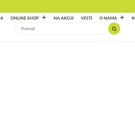
NA
ONLINE SHOP
NA AKCIJI
VESTI
O NAMA
K
Pretraga
za:
Vill
Broj arti
1.