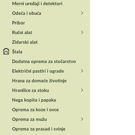
Merni uređaji i detektori
Odeća i obuća
Pribor
Ručni alat
Zidarski alat
Štala
Dodatna oprema za stočarstvo
Električni pastiri i ograde
Hrana za domaće životinje
Hranilice za stoku
Nega kopita i papaka
Pregledi (0)
Oprema za koze i ovce
Oprema za mužu
Recenzije
Oprema za prasad i svinje