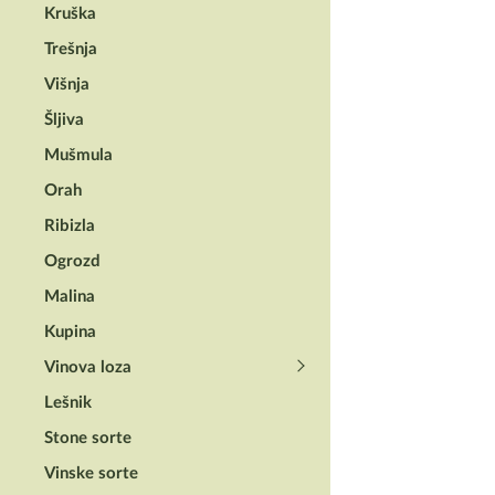
Kruška
Trešnja
Višnja
Šljiva
Mušmula
Orah
Ribizla
Ogrozd
Malina
Kupina
Vinova loza
Lešnik
Stone sorte
Vinske sorte
VILLAGER® TRIMERI 