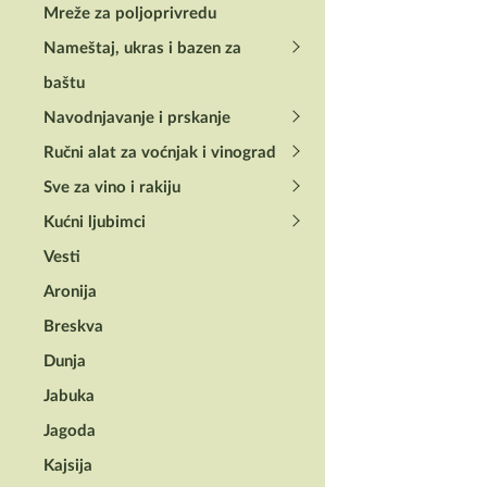
Mreže za poljoprivredu
Nameštaj, ukras i bazen za
baštu
VILLAGER®
Navodnjavanje i prskanje
Villager® Motorn
Ručni alat za voćnjak i vinograd
pumpa za vodu 
SE
Sve za vino i rakiju
Kućni ljubimci
19.950,00
RSD
sa PDV
Vesti
Aronija
Breskva
Dunja
Jabuka
Jagoda
Kajsija