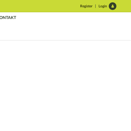
Register
Login
ONTAKT
ager Pojas za nošenje alata Jobsite 2001
kla:
999067970
710,00
RSD
sa PDV