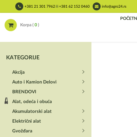
Skip
+381 21 301 7962
ili
+381 62 152 0460
info@agro24.rs
to
content
POČET
Korpa (
0
)
KATEGORIJE
Akcija
Auto i Kamion Delovi
BRENDOVI
Alat, odeća i obuća
Akumulatorski alat
Električni alat
Gvožđara