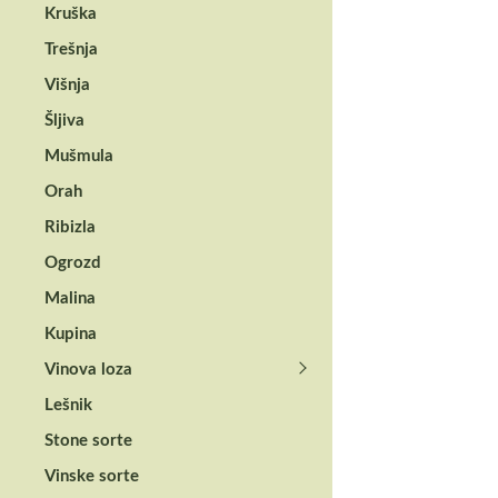
Morate biti
prijav
Kruška
Trešnja
Višnja
Šljiva
Povezani
Mušmula
Orah
Ribizla
Ogrozd
Malina
Kupina
Vinova loza
Lešnik
Stone sorte
Vinske sorte
VILLAGER®