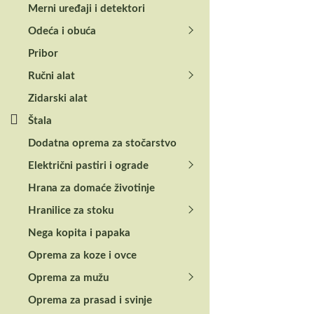
Merni uređaji i detektori
Odeća i obuća
Pribor
Ručni alat
Zidarski alat
Štala
Dodatna oprema za stočarstvo
Električni pastiri i ograde
Hrana za domaće životinje
Hranilice za stoku
Nega kopita i papaka
Oprema za koze i ovce
Oprema za mužu
Oprema za prasad i svinje