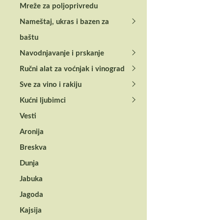
Mreže za poljoprivredu
Maksimalna dubina
Nameštaj, ukras i bazen za
Maksimalna visina
baštu
Maksimalni protok
Navodnjavanje i prskanje
Ručni alat za voćnjak i vinograd
Maks. temperatur
Sve za vino i rakiju
Tip kućišta pumpe
Kućni ljubimci
Masa
Vesti
Aronija
Recenzije
Breskva
Dunja
Još nema koment
Jabuka
Jagoda
Budite prvi ko
Kajsija