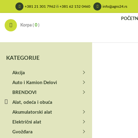
Skip
+381 21 301 7962
ili
+381 62 152 0460
info@agro24.rs
to
content
POČET
Korpa (
0
)
KATEGORIJE
Akcija
Auto i Kamion Delovi
BRENDOVI
Alat, odeća i obuća
Akumulatorski alat
Električni alat
Gvožđara