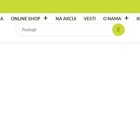
NA
ONLINE SHOP
NA AKCIJI
VESTI
O NAMA
K
Pretraga
za:
Vill
Broj arti
7.