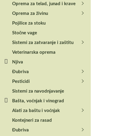
Oprema za telad, junad i krave
Oprema za živinu
Pojilice za stoku
Stočne vage
Sistemi za zatvaranje i zaštitu
Veterinarska oprema
Specifications
Njiva
Đubriva
Kategorija
Pesticidi
Tip motora
Sistemi za navodnjavanje
Radni napon
Bašta, voćnjak i vinograd
Priključna snaga
Alati za baštu i voćnjak
Kontejneri za rasad
Prečnik usisa (Ø)
Đubriva
Prečnik izlaza (Ø