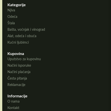
Kategorije
Njiva
Odeća
Štala
Bašta, voćnjak i vinograd
Alat, odeća i obuća
Kućni ljubimci
Kupovina
Uputstvo za kupovinu
Načini isporuke
Načini plaćanja
Česta pitanja
Reklamacije
Informacije
O nama
Kontakt