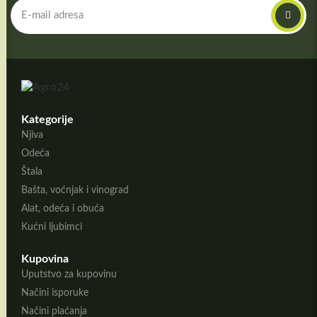
Kategorije
Njiva
Odeća
Štala
Bašta, voćnjak i vinograd
Alat, odeća i obuća
Kućni ljubimci
Kupovina
Uputstvo za kupovinu
Načini isporuke
Načini plaćanja