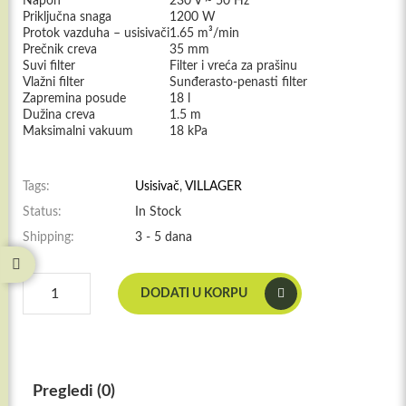
Napon
230 V ~ 50 Hz
Priključna snaga
1200 W
Protok vazduha – usisivači
1.65 m³/min
Prečnik creva
35 mm
Suvi filter
Filter i vreća za prašinu
Vlažni filter
Sunđerasto-penasti filter
Zapremina posude
18 l
Dužina creva
1.5 m
Maksimalni vakuum
18 kPa
Tags:
Usisivač
,
VILLAGER
Status:
In Stock
Shipping:
3 - 5 dana
Villager®
DODATI U KORPU
Električni
usisivač
VillyVac
18
HU
Pregledi (0)
količina