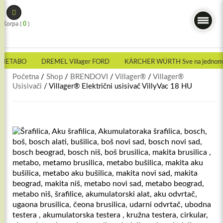
Skip
to
Korpa (
0
)
content
METABO
DREMEL Villager FORD
KÄRCHER WÜRTH Sve na jednom 
Početna
/
Shop
/
BRENDOVI
/
Villager®
/
Villager®
Usisivači
/ Villager® Električni usisivač VillyVac 18 HU