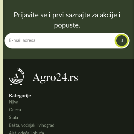
Prijavite se i prvi saznajte za akcije i
popuste.
Kategorije
Njiva
Odeća
Štala
Bašta, voćnjak i vinograd
Alat, odeća i obuća