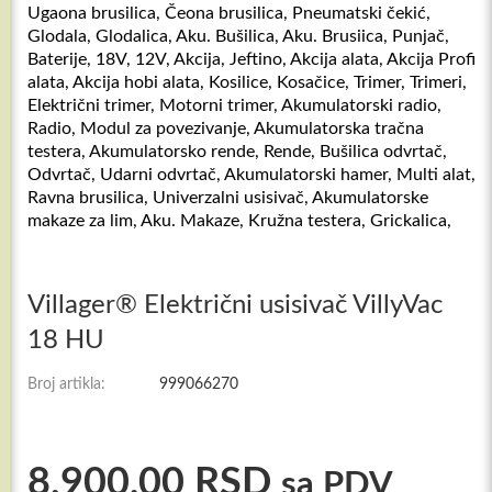
Villager® Električni usisivač VillyVac
18 HU
Broj artikla:
999066270
8.900,00
RSD
sa PDV