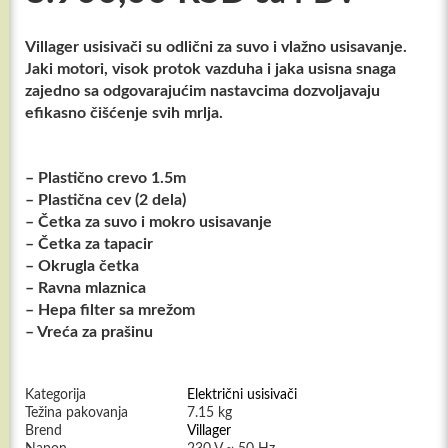
Villager usisivači su odlični za suvo i vlažno usisavanje.
Jaki motori, visok protok vazduha i jaka usisna snaga
zajedno sa odgovarajućim nastavcima dozvoljavaju
efikasno čišćenje svih mrlja.
– Plastično crevo 1.5m
– Plastična cev (2 dela)
– Četka za suvo i mokro usisavanje
– Četka za tapacir
– Okrugla četka
– Ravna mlaznica
– Hepa filter sa mrežom
– Vreća za prašinu
Kategorija
Električni usisivači
Težina pakovanja
7.15 kg
Brend
Villager