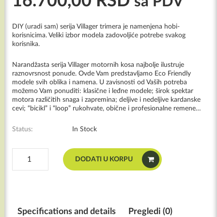
16.700,00
RSD
sa PDV
DIY (uradi sam) serija Villager trimera je namenjena hobi-
korisnicima. Veliki izbor modela zadovoljiće potrebe svakog
korisnika.
Narandžasta serija Villager motornih kosa najbolje ilustruje
raznovrsnost ponude. Ovde Vam predstavljamo Eco Friendly
modele svih oblika i namena. U zavisnosti od Vaših potreba
možemo Vam ponuditi: klasične i leđne modele; širok spektar
motora različitih snaga i zapremina; deljive i nedeljive kardanske
cevi; “bicikl” i “loop” rukohvate, obične i profesionalne remene…
Status:
In Stock
VILLAGER®
DODATI U KORPU
motorni
trimer
BC
43
ES
Specifications and details
Pregledi (0)
količina