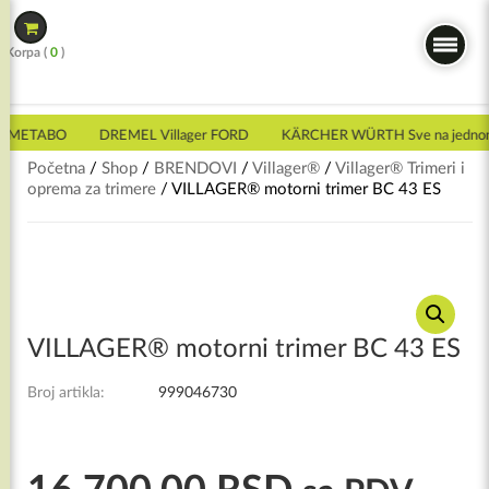
Skip
to
Korpa (
0
)
content
 METABO
DREMEL Villager FORD
KÄRCHER WÜRTH Sve na jednom
Početna
/
Shop
/
BRENDOVI
/
Villager®
/
Villager® Trimeri i
oprema za trimere
/ VILLAGER® motorni trimer BC 43 ES
VILLAGER® motorni trimer BC 43 ES
Broj artikla:
999046730