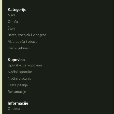
Kategorije
Njiva
Odeća
Štala
Bašta, voćnjak i vinograd
Alat, odeća i obuća
Kućni ljubimci
Kupovina
Uputstvo za kupovinu
Načini isporuke
Načini plaćanja
Česta pitanja
Reklamacije
Informacije
O nama