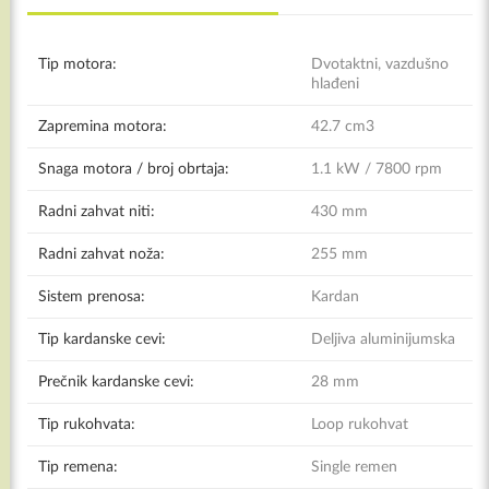
Tip motora:
Dvotaktni, vazdušno
hlađeni
Zapremina motora:
42.7 cm3
Snaga motora / broj obrtaja:
1.1 kW / 7800 rpm
Radni zahvat niti:
430 mm
Radni zahvat noža:
255 mm
Sistem prenosa:
Kardan
Tip kardanske cevi:
Deljiva aluminijumska
Prečnik kardanske cevi:
28 mm
Tip rukohvata:
Loop rukohvat
Tip remena:
Single remen