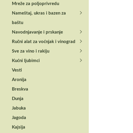
Mreže za poljoprivredu
Povezani
Nameštaj, ukras i bazen za
baštu
Navodnjavanje i prskanje
Ručni alat za voćnjak i vinograd
Sve za vino i rakiju
Kućni ljubimci
Vesti
Aronija
Breskva
VILLAGER® BRUSILIC
Dunja
Villager® Elektri
ugaona brusilica
Jabuka
453
Jagoda
3.600,00
RSD
Kajsija