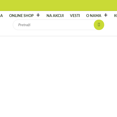
NA
ONLINE SHOP
NA AKCIJI
VESTI
O NAMA
K
Pretraga
za:
Vill
Broj arti
49