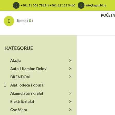
Skip
+381 21 301 7962
ili
+381 62 152 0460
info@agro24.rs
to
content
POČET
Korpa (
0
)
KATEGORIJE
Akcija
Auto i Kamion Delovi
BRENDOVI
Alat, odeća i obuća
Akumulatorski alat
Električni alat
Gvožđara