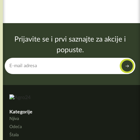
Prijavite se i prvi saznajte za akcije i
popuste.
Kategorije
Njiva
Odeća
Štala