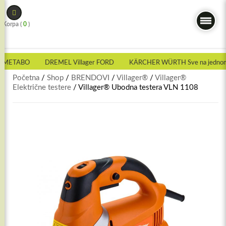
Skip
to
Korpa (
0
)
content
 METABO
DREMEL Villager FORD
KÄRCHER WÜRTH Sve na jednom 
Početna
/
Shop
/
BRENDOVI
/
Villager®
/
Villager®
Električne testere
/ Villager® Ubodna testera VLN 1108