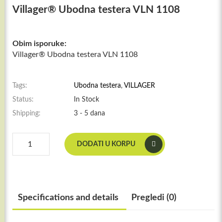
Villager® Ubodna testera VLN 1108
Obim isporuke:
Villager® Ubodna testera VLN 1108
Tags:
Ubodna testera
,
VILLAGER
Status:
In Stock
Shipping:
3 - 5 dana
Villager®
DODATI U KORPU
Ubodna
testera
VLN
1108
količina
Specifications and details
Pregledi (0)