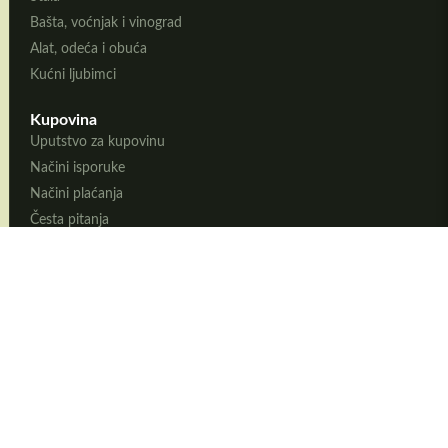
Bašta, voćnjak i vinograd
Alat, odeća i obuća
Kućni ljubimci
Kupovina
Uputstvo za kupovinu
Načini isporuke
Načini plaćanja
Česta pitanja
Reklamacije
Informacije
O nama
Kontakt
Uslovi korišćenja
Privatnost podataka