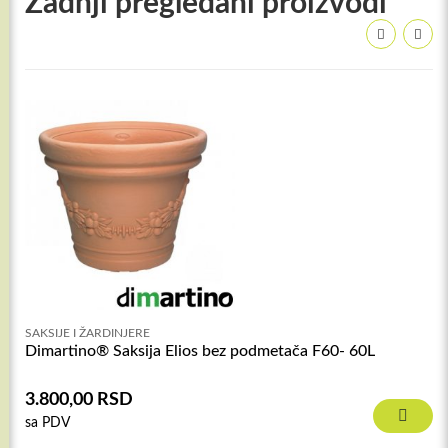
Zadnji pregledani proizvodi
SAKSIJE I ŽARDINJERE
Dimartino® Saksija Elios bez podmetača F60- 60L
3.800,00
RSD
sa PDV