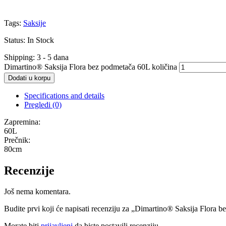
Tags:
Saksije
Status:
In Stock
Shipping:
3 - 5 dana
Dimartino® Saksija Flora bez podmetača 60L količina
Dodati u korpu
Specifications and details
Pregledi (0)
Zapremina:
60L
Prečnik:
80cm
Recenzije
Još nema komentara.
Budite prvi koji će napisati recenziju za „Dimartino® Saksija Flora 
Morate biti
prijavljeni
da biste postavili recenziju.