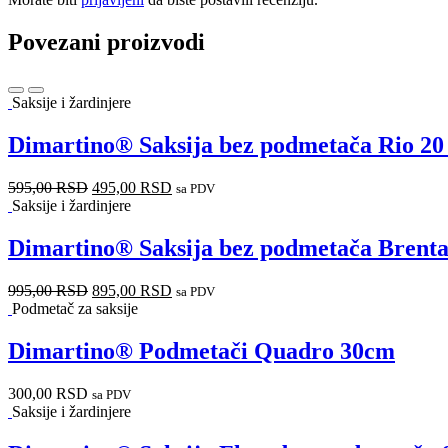
Povezani proizvodi
Saksije i žardinjere
Dimartino® Saksija bez podmetača Rio 20
595,00
RSD
495,00
RSD
sa PDV
Saksije i žardinjere
Dimartino® Saksija bez podmetača Brent
995,00
RSD
895,00
RSD
sa PDV
Podmetač za saksije
Dimartino® Podmetači Quadro 30cm
300,00
RSD
sa PDV
Saksije i žardinjere