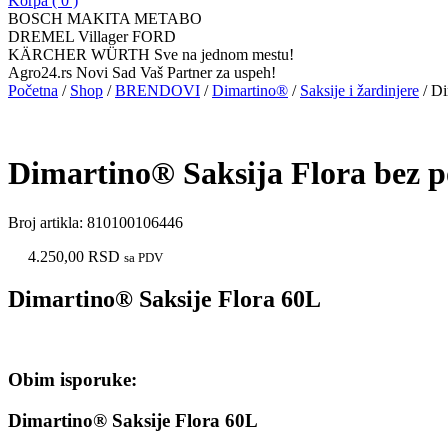
Korpa (
0
)
BOSCH MAKITA METABO
DREMEL Villager FORD
KÄRCHER WÜRTH Sve na jednom mestu!
Agro24.rs Novi Sad Vaš Partner za uspeh!
Početna
/
Shop
/
BRENDOVI
/
Dimartino®
/
Saksije i žardinjere
/ Di
Dimartino® Saksija Flora bez 
Broj artikla:
810100106446
4.250,00
RSD
sa PDV
Dimartino® Saksije Flora 60L
Obim isporuke:
Dimartino® Saksije Flora 60L