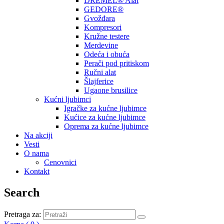
DREMEL® Alat
GEDORE®
Gvožđara
Kompresori
Kružne testere
Merdevine
Odeća i obuća
Perači pod pritiskom
Ručni alat
Šlajferice
Ugaone brusilice
Kućni ljubimci
Igračke za kućne ljubimce
Kućice za kućne ljubimce
Oprema za kućne ljubimce
Na akciji
Vesti
O nama
Cenovnici
Kontakt
Search
Pretraga za: