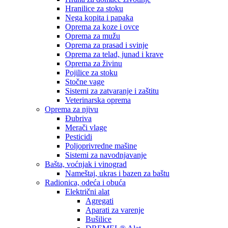
Hranilice za stoku
Nega kopita i papaka
Oprema za koze i ovce
Oprema za mužu
Oprema za prasad i svinje
Oprema za telad, junad i krave
Oprema za živinu
Pojilice za stoku
Stočne vage
Sistemi za zatvaranje i zaštitu
Veterinarska oprema
Oprema za njivu
Đubriva
Merači vlage
Pesticidi
Poljoprivredne mašine
Sistemi za navodnjavanje
Bašta, voćnjak i vinograd
Nameštaj, ukras i bazen za baštu
Radionica, odeća i obuća
Električni alat
Agregati
Aparati za varenje
Bušilice