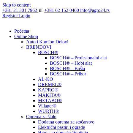
Skip to content
+381 21 301 7962
ili
+381 62 152 0460
info@agro24.rs
Register
Login
Početna
Online Shop
Auto i Kamion Delovi
BRENDOVI
BOSCH®
BOSCH® – Profesionalni alat
BOSCH® – Hobi alat
BOSCH® – Bašta
BOSCH® – Pribor
AL-KO
DREMEL®
KAPRO®
MAKITA®
METABO®
Villager®
WÜRTH®
Oprema za štalu
Dodatna oprema za stočarstvo
Električni pastiri i ograde
Hrana za domaće životinje