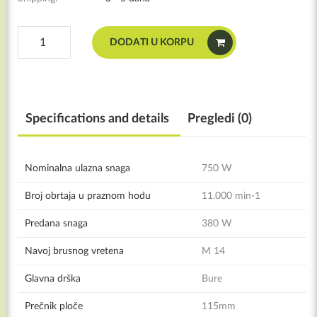
BOSCH®
DODATI U KORPU
Ugaona
brusilica
GWS
750
(115
Specifications and details
Pregledi (0)
mm)
količina
Nominalna ulazna snaga
750 W
Broj obrtaja u praznom hodu
11.000 min-1
Predana snaga
380 W
Navoj brusnog vretena
M 14
Glavna drška
Bure
Prečnik ploče
115mm