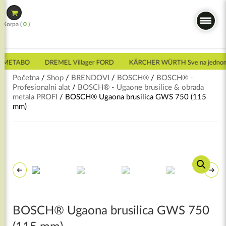
Skip
to
Korpa (
0
)
content
 METABO
DREMEL Villager FORD
KÄRCHER WÜRTH Sve na jednom
Početna
/
Shop
/
BRENDOVI
/
BOSCH®
/
BOSCH® -
Profesionalni alat
/
BOSCH® - Ugaone brusilice & obrada
metala PROFI
/ BOSCH® Ugaona brusilica GWS 750 (115
mm)
BOSCH® Ugaona brusilica GWS 750