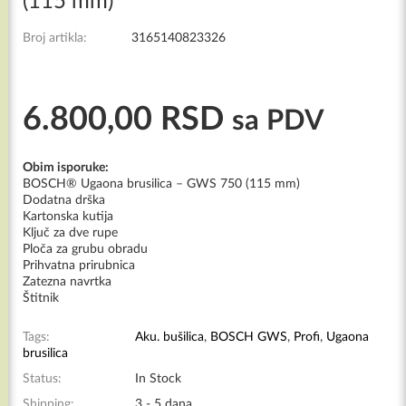
(115 mm)
Broj artikla:
3165140823326
6.800,00
RSD
sa PDV
Obim isporuke:
BOSCH® Ugaona brusilica – GWS 750 (115 mm)
Dodatna drška
Kartonska kutija
Ključ za dve rupe
Ploča za grubu obradu
Prihvatna prirubnica
Zatezna navrtka
Štitnik
Tags:
Aku. bušilica
,
BOSCH GWS
,
Profi
,
Ugaona
brusilica
Status:
In Stock
Shipping:
3 - 5 dana