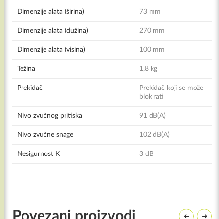
Dimenzije alata (širina)
73 mm
Dimenzije alata (dužina)
270 mm
Dimenzije alata (visina)
100 mm
Težina
1,8 kg
Prekidač
Prekidač koji se može
blokirati
Nivo zvučnog pritiska
91 dB(A)
Nivo zvučne snage
102 dB(A)
Nesigurnost K
3 dB
Povezani proizvodi