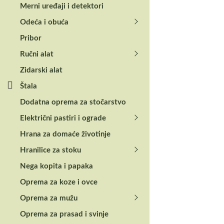
Merni uređaji i detektori
Odeća i obuća
Pribor
Ručni alat
Zidarski alat
Štala
Dodatna oprema za stočarstvo
Električni pastiri i ograde
Hrana za domaće životinje
Hranilice za stoku
Nega kopita i papaka
Oprema za koze i ovce
Oprema za mužu
Oprema za prasad i svinje