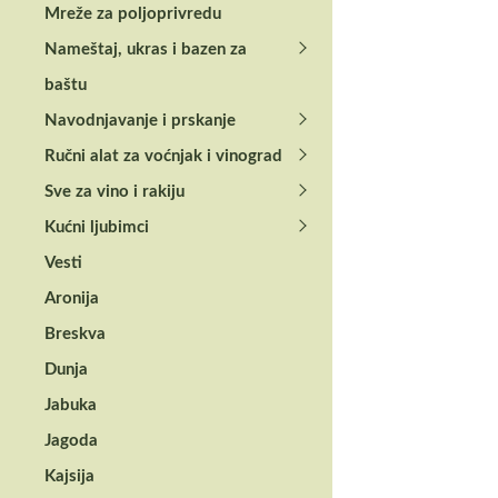
Mreže za poljoprivredu
Nameštaj, ukras i bazen za
baštu
Navodnjavanje i prskanje
Ručni alat za voćnjak i vinograd
Sve za vino i rakiju
Pregledi (0)
Kućni ljubimci
Vesti
Recenzije
Aronija
Breskva
Još nema koment
Dunja
Jabuka
Budite prvi k
Jagoda
Morate biti
prijav
Kajsija