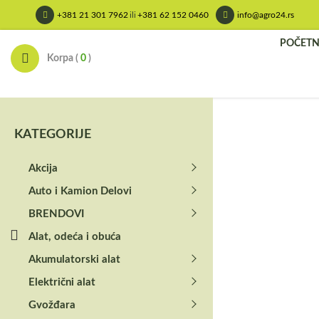
Skip
+381 21 301 7962
ili
+381 62 152 0460
info@agro24.rs
to
content
POČET
Korpa (
0
)
KATEGORIJE
Akcija
Auto i Kamion Delovi
BRENDOVI
Alat, odeća i obuća
Akumulatorski alat
Električni alat
Gvožđara