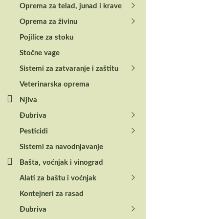
Oprema za telad, junad i krave
Oprema za živinu
Pojilice za stoku
Stočne vage
Sistemi za zatvaranje i zaštitu
Veterinarska oprema
Njiva
Đubriva
Pesticidi
Sistemi za navodnjavanje
Bašta, voćnjak i vinograd
Alati za baštu i voćnjak
Kontejneri za rasad
Đubriva