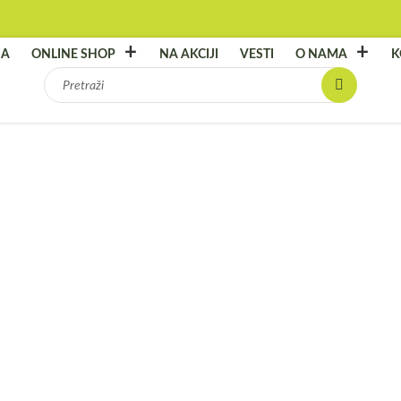
NA
ONLINE SHOP
NA AKCIJI
VESTI
O NAMA
K
Pretraga
za:
BOS
Broj arti
3.