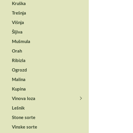
Kruška
Trešnja
Višnja
Povezani
Šljiva
Mušmula
Orah
Ribizla
Ogrozd
Malina
Kupina
Vinova loza
Lešnik
Stone sorte
BOSCH® PROFI - OS
BOSCH® Mešali
Vinske sorte