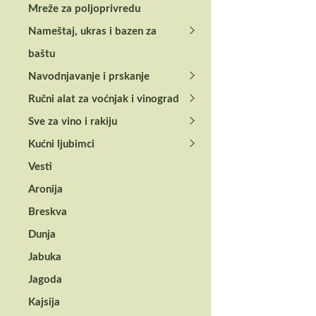
Mreže za poljoprivredu
Nameštaj, ukras i bazen za
baštu
Navodnjavanje i prskanje
Ručni alat za voćnjak i vinograd
Sve za vino i rakiju
SILGRANIT PURA DUR
Kućni ljubimci
BLANCO Sity XL 
Orange
Vesti
Aronija
55.404,00
RSD
Breskva
Dunja
Jabuka
Jagoda
Kajsija