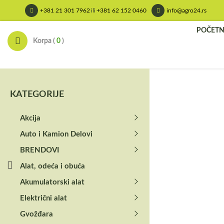
Skip
+381 21 301 7962
ili
+381 62 152 0460
info@agro24.rs
to
content
POČET
Korpa (
0
)
KATEGORIJE
Akcija
Auto i Kamion Delovi
BRENDOVI
Alat, odeća i obuća
Akumulatorski alat
Električni alat
Gvožđara