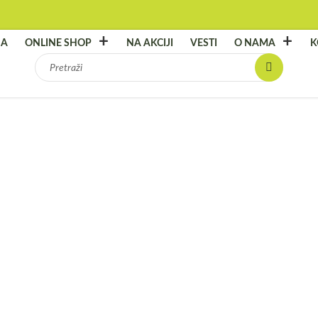
NA
ONLINE SHOP
NA AKCIJI
VESTI
O NAMA
K
Pretraga
za:
Outl
27
SILGRA