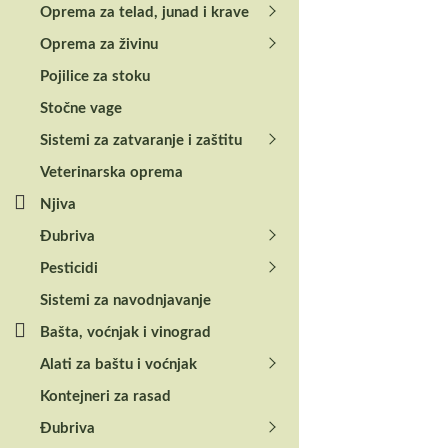
Oprema za telad, junad i krave
Recenzije
Oprema za živinu
Pojilice za stoku
Još nema koment
Stočne vage
Sistemi za zatvaranje i zaštitu
Budite prvi k
Veterinarska oprema
Njiva
Morate biti
prijav
Đubriva
Pesticidi
Sistemi za navodnjavanje
Povezani
Bašta, voćnjak i vinograd
Alati za baštu i voćnjak
Kontejneri za rasad
Đubriva