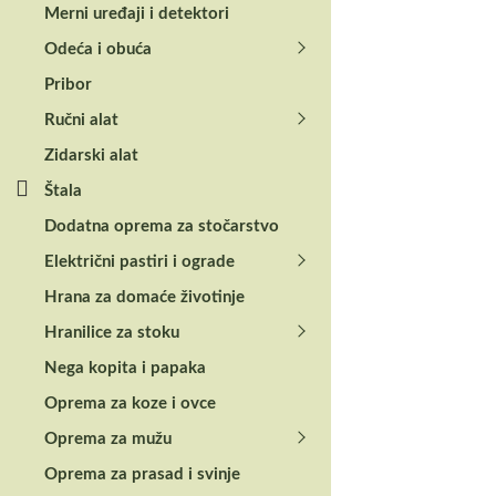
Merni uređaji i detektori
Odeća i obuća
Pribor
Ručni alat
Zidarski alat
Štala
Dodatna oprema za stočarstvo
Električni pastiri i ograde
Hrana za domaće životinje
Hranilice za stoku
Nega kopita i papaka
Oprema za koze i ovce
Oprema za mužu
Oprema za prasad i svinje
Pregledi (0)