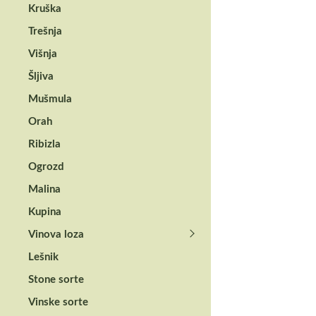
Kruška
Trešnja
Višnja
Šljiva
SILGRANIT PURA DUR
Mušmula
BLANCO CLASSI
5 S jasmin
Orah
Ribizla
38.690,00
RSD
Ogrozd
sa PDV
Malina
Kupina
Zadnji pr
Vinova loza
Lešnik
Stone sorte
Vinske sorte