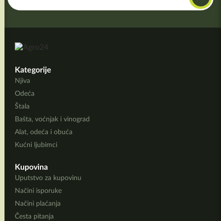
Kategorije
Njiva
Odeća
Štala
Bašta, voćnjak i vinograd
Alat, odeća i obuća
Kućni ljubimci
Kupovina
Uputstvo za kupovinu
Načini isporuke
Načini plaćanja
Česta pitanja