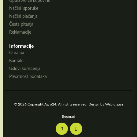
Uputstvo za kupovinu
Načini isporuke
Načini plaćanja
Česta pitanja
Reklamacije
Informacije
O nama
Kontakt
Uslovi korišćenja
Privatnost podataka
© 2026 Copyright Agro24. All rights reserved. Design by
Web dizajn
Beograd