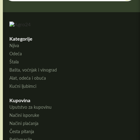
Kategorije
Njiva
Odeća
Štala
Bašta, voćnjak i vinograd
Alat, odeća i obuća
Kućni ljubimci
Kupovina
Uputstvo za kupovinu
Načini isporuke
Načini plaćanja
Česta pitanja
Reklamacije