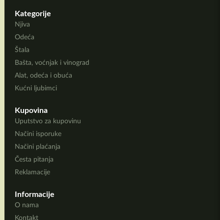
Kategorije
Njiva
Odeća
Štala
Bašta, voćnjak i vinograd
Alat, odeća i obuća
Kućni ljubimci
Kupovina
Uputstvo za kupovinu
Načini isporuke
Načini plaćanja
Česta pitanja
Reklamacije
Informacije
O nama
Kontakt