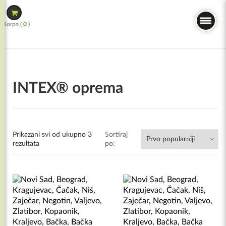
Skip
to
Korpa (
0
)
content
INTEX® oprema
Prikazani svi od ukupno 3
Sortiraj
rezultata
po: