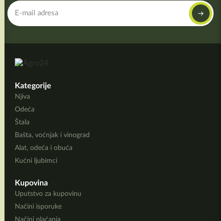
Kategorije
Njiva
Odeća
Štala
Bašta, voćnjak i vinograd
Alat, odeća i obuća
Kućni ljubimci
Kupovina
Uputstvo za kupovinu
Načini isporuke
Načini plaćanja