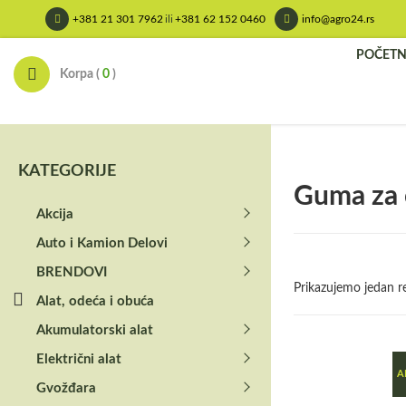
Skip
+381 21 301 7962
ili
+381 62 152 0460
info@agro24.rs
to
content
POČET
Korpa (
0
)
KATEGORIJE
Guma za 
Akcija
Auto i Kamion Delovi
BRENDOVI
Prikazujemo jedan re
Alat, odeća i obuća
Akumulatorski alat
Električni alat
A
Gvožđara