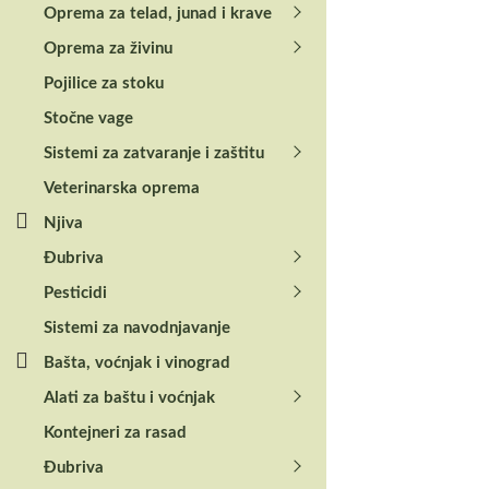
Oprema za telad, junad i krave
Oprema za živinu
Pojilice za stoku
Stočne vage
Sistemi za zatvaranje i zaštitu
Veterinarska oprema
Njiva
Đubriva
Pesticidi
Sistemi za navodnjavanje
Bašta, voćnjak i vinograd
Alati za baštu i voćnjak
Kontejneri za rasad
Đubriva