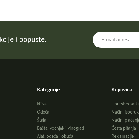
akcije i popuste.
Kategorije
Kupovina
Njiva
Uputstvo za k
Odeća
Načini isporuk
Štala
Načini plaćanj
Bašta, voćnjak i vinograd
Česta pitanja
Alat, odeća i obuća
Reklamacije