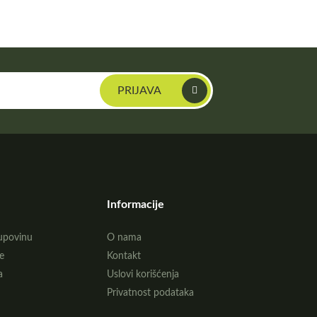
Informacije
upovinu
O nama
e
Kontakt
a
Uslovi korišćenja
Privatnost podataka