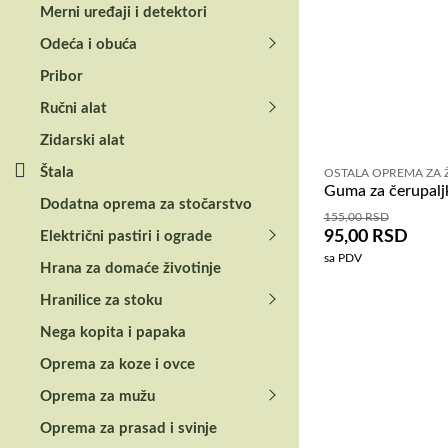
Merni uređaji i detektori
Odeća i obuća
Pribor
Ručni alat
Zidarski alat
Štala
OSTALA OPREMA ZA Ž
Guma za čerupalj
Dodatna oprema za stočarstvo
155,00
RSD
95,00
RSD
Električni pastiri i ograde
sa PDV
Hrana za domaće životinje
Hranilice za stoku
Nega kopita i papaka
Oprema za koze i ovce
Oprema za mužu
Oprema za prasad i svinje