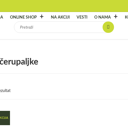
NA
ONLINE SHOP
NA AKCIJI
VESTI
O NAMA
K
Pretraga
za:
čerupaljke
zultat
KCIJA