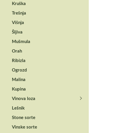
Kruška
Trešnja
Višnja
Šljiva
Mušmula
Orah
Ribizla
Ogrozd
Malina
Kupina
Vinova loza
Lešnik
Stone sorte
Vinske sorte