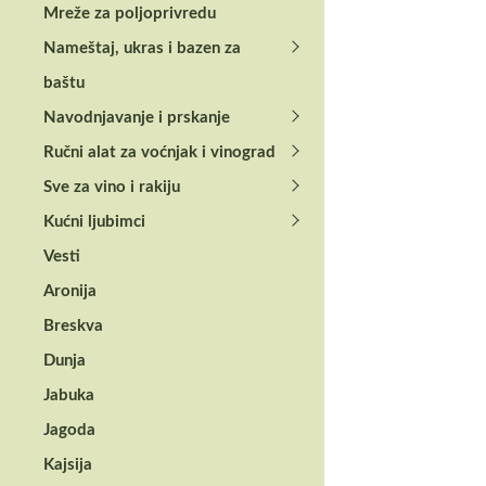
Mreže za poljoprivredu
Nameštaj, ukras i bazen za
baštu
Navodnjavanje i prskanje
Ručni alat za voćnjak i vinograd
Sve za vino i rakiju
Kućni ljubimci
Vesti
Aronija
Breskva
Dunja
Jabuka
Jagoda
Kajsija