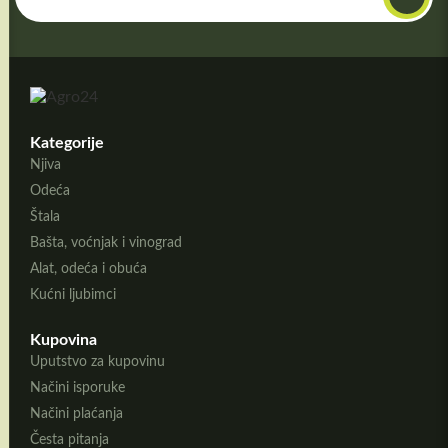
Kategorije
Njiva
Odeća
Štala
Bašta, voćnjak i vinograd
Alat, odeća i obuća
Kućni ljubimci
Kupovina
Uputstvo za kupovinu
Načini isporuke
Načini plaćanja
Česta pitanja