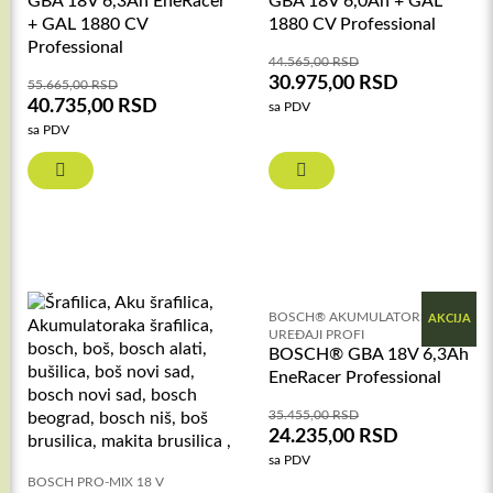
GBA 18V 6,3Ah EneRacer
GBA 18V 6,0Ah + GAL
+ GAL 1880 CV
1880 CV Professional
Professional
44.565,00
RSD
30.975,00
RSD
55.665,00
RSD
40.735,00
RSD
sa PDV
sa PDV
BOSCH® AKUMULATORSKI
AKCIJA
UREĐAJI PROFI
BOSCH® GBA 18V 6,3Ah
EneRacer Professional
35.455,00
RSD
24.235,00
RSD
sa PDV
BOSCH PRO-MIX 18 V