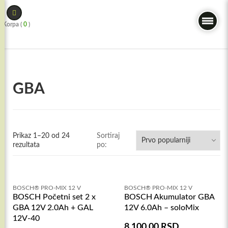
Skip
to
Korpa (
0
)
content
GBA
Prikaz 1–20 od 24
Sortiraj
rezultata
po:
BOSCH® PRO-MIX 12 V
BOSCH® PRO-MIX 12 V
BOSCH Početni set 2 x
BOSCH Akumulator GBA
GBA 12V 2.0Ah + GAL
12V 6.0Ah – soloMix
12V-40
8.100,00
RSD