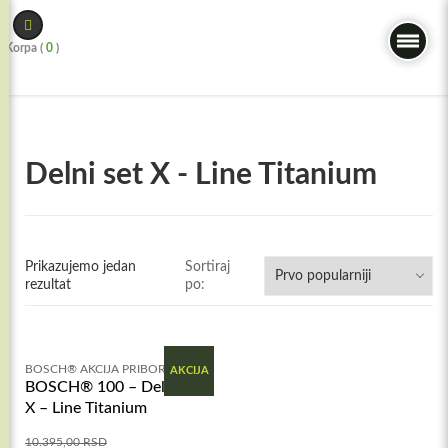
Skip
to
Korpa (
0
)
content
Delni set X - Line Titanium
Prikazujemo jedan
Sortiraj
rezultat
po:
BOSCH® AKCIJA PRIBOR
AKCIJA
BOSCH® 100 – Delni set
X – Line Titanium
10.395,00
RSD