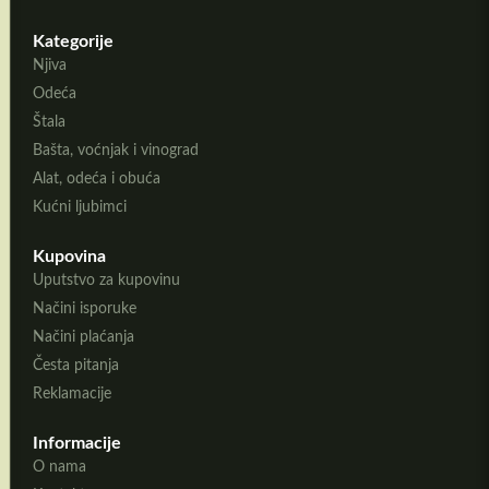
Kategorije
Njiva
Odeća
Štala
Bašta, voćnjak i vinograd
Alat, odeća i obuća
Kućni ljubimci
Kupovina
Uputstvo za kupovinu
Načini isporuke
Načini plaćanja
Česta pitanja
Reklamacije
Informacije
O nama