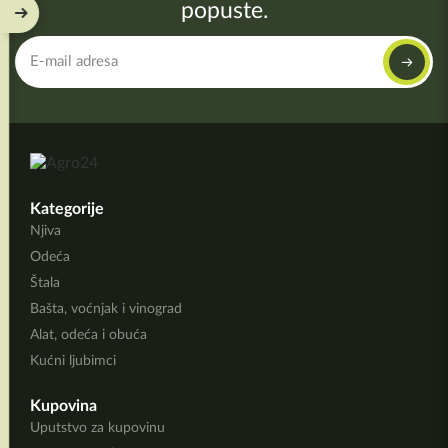
popuste.
Kategorije
Njiva
Odeća
Štala
Bašta, voćnjak i vinograd
Alat, odeća i obuća
Kućni ljubimci
Kupovina
Uputstvo za kupovinu