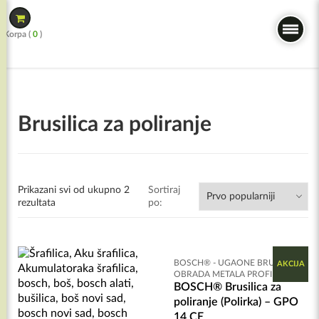
Skip
to
Korpa (
0
)
content
Brusilica za poliranje
Prikazani svi od ukupno 2
Sortiraj
rezultata
po:
BOSCH® - UGAONE BRUSILICE &
AKCIJA
OBRADA METALA PROFI
BOSCH® Brusilica za
poliranje (Polirka) – GPO
14 CE