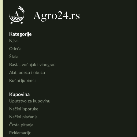
Kategorije
Njiva
Odeća
Štala
Bašta, voćnjak i vinograd
Alat, odeća i obuća
Kućni ljubimci
Kupovina
Uputstvo za kupovinu
Načini isporuke
Načini plaćanja
Česta pitanja
Reklamacije