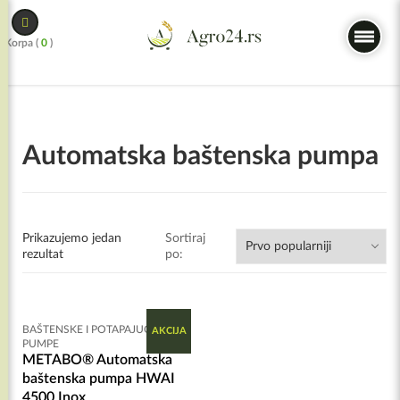
Skip
to
Korpa (
0
)
content
Automatska baštenska pumpa
Prikazujemo jedan
Sortiraj
rezultat
po:
BAŠTENSKE I POTAPAJUĆE
AKCIJA
PUMPE
METABO® Automatska
baštenska pumpa HWAI
4500 Inox