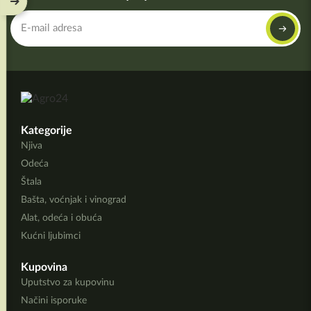
Kategorije
Njiva
Odeća
Štala
Bašta, voćnjak i vinograd
Alat, odeća i obuća
Kućni ljubimci
Kupovina
Uputstvo za kupovinu
Načini isporuke