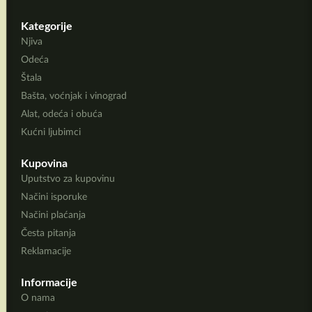
Kategorije
Njiva
Odeća
Štala
Bašta, voćnjak i vinograd
Alat, odeća i obuća
Kućni ljubimci
Kupovina
Uputstvo za kupovinu
Načini isporuke
Načini plaćanja
Česta pitanja
Reklamacije
Informacije
O nama