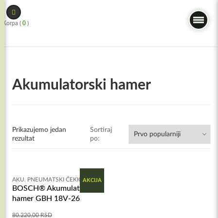
Skip
to
Korpa (
0
)
content
Akumulatorski hamer
Prikazujemo jedan
Sortiraj
rezultat
po:
AKU. PNEUMATSKI ČEKIĆI
AKCIJA
BOSCH® Akumulatorski
hamer GBH 18V-26
80.220,00
RSD