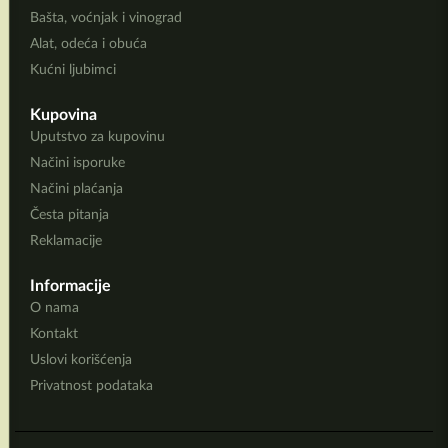
Bašta, voćnjak i vinograd
Alat, odeća i obuća
Kućni ljubimci
Kupovina
Uputstvo za kupovinu
Načini isporuke
Načini plaćanja
Česta pitanja
Reklamacije
Informacije
O nama
Kontakt
Uslovi korišćenja
Privatnost podataka