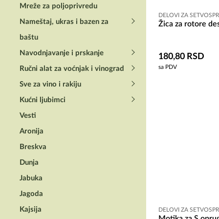
Mreže za poljoprivredu
DELOVI ZA SETVOSP
Nameštaj, ukras i bazen za
Žica za rotore de
baštu
Navodnjavanje i prskanje
180,80
RSD
sa PDV
Ručni alat za voćnjak i vinograd
Sve za vino i rakiju
Kućni ljubimci
Vesti
Aronija
Breskva
Dunja
Jabuka
Jagoda
Kajsija
DELOVI ZA SETVOSP
Motika za S opru