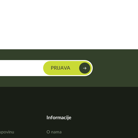
Informacije
upovinu
O nama