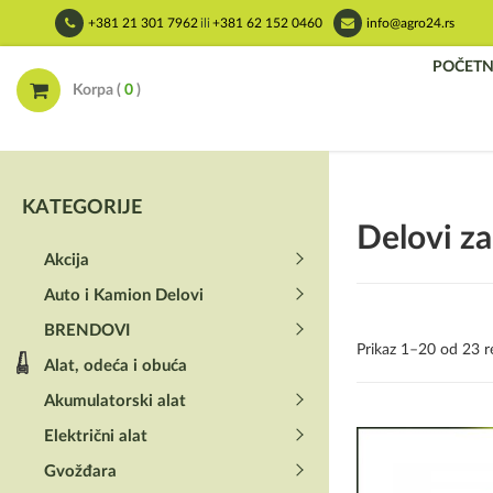
Skip
+381 21 301 7962
ili
+381 62 152 0460
info@agro24.rs
to
content
POČET
Korpa (
0
)
KATEGORIJE
Delovi z
Akcija
Auto i Kamion Delovi
BRENDOVI
Prikaz 1–20 od 23 r
Alat, odeća i obuća
Akumulatorski alat
Električni alat
Gvožđara