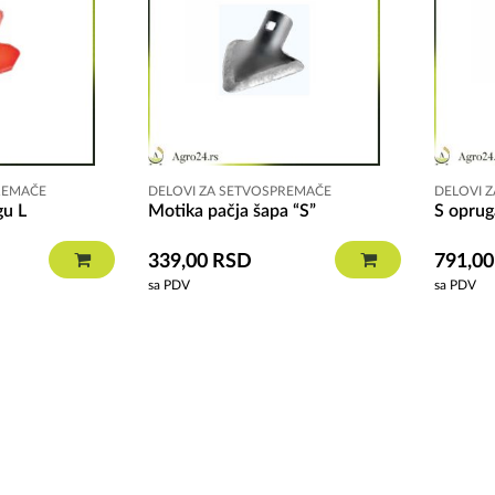
REMAČE
DELOVI ZA SETVOSPREMAČE
DELOVI 
gu L
Motika pačja šapa “S”
S oprug
339,00
RSD
791,0
sa PDV
sa PDV