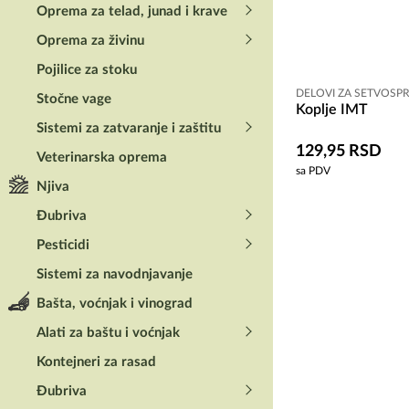
Oprema za telad, junad i krave
Oprema za živinu
Pojilice za stoku
DELOVI ZA SETVOSP
Stočne vage
Koplje IMT
Sistemi za zatvaranje i zaštitu
129,95
RSD
Veterinarska oprema
sa PDV
Njiva
Đubriva
Pesticidi
Sistemi za navodnjavanje
Bašta, voćnjak i vinograd
Alati za baštu i voćnjak
Kontejneri za rasad
Đubriva