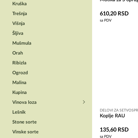
Kruška
610,20
RSD
Trešnja
sa PDV
Višnja
Šljiva
Mušmula
Orah
Ribizla
Ogrozd
Malina
Kupina
Vinova loza
DELOVI ZA SETVOSP
Lešnik
Koplje RAU
Stone sorte
135,60
RSD
Vinske sorte
sa PDV