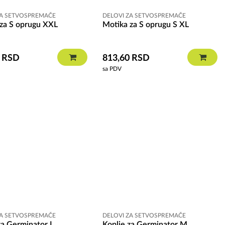
ZA SETVOSPREMAČE
DELOVI ZA SETVOSPREMAČE
za S oprugu XXL
Motika za S oprugu S XL
0
RSD
813,60
RSD
sa PDV
ZA SETVOSPREMAČE
DELOVI ZA SETVOSPREMAČE
za Germinator L
Koplje za Germinator M