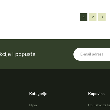
1
2
akcije i popuste.
Kategorije
Kupovina
Njiva
Uputstvo za k