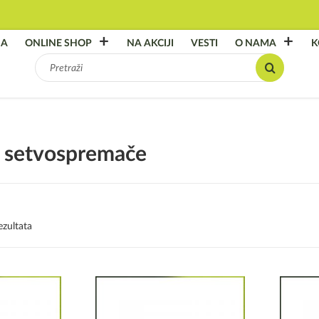
NA
ONLINE SHOP
NA AKCIJI
VESTI
O NAMA
K
Pretraga
za:
a setvospremače
ezultata