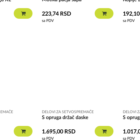
223,74
RSD
192,1
sa PDV
sa PDV
REMAČE
DELOVI ZA SETVOSPREMAČE
DELOVI 
S opruga držač daske
S oprug
1.695,00
RSD
1.017,
sa PDV
sa PDV