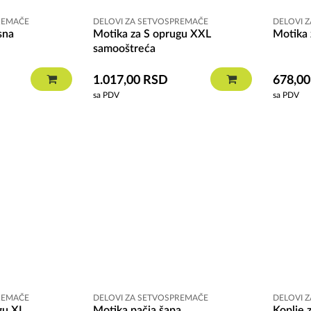
REMAČE
DELOVI ZA SETVOSPREMAČE
DELOVI 
sna
Motika za S oprugu XXL
Motika 
samooštreća
1.017,00
RSD
678,0
sa PDV
sa PDV
REMAČE
DELOVI ZA SETVOSPREMAČE
DELOVI 
gu XL
Motika pačja šapa
Koplje 