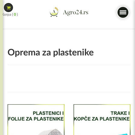
Skip
to
Korpa (
0
)
content
Oprema za plastenike