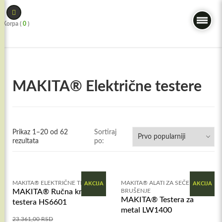
Skip
to
Korpa (
0
)
content
MAKITA® Električne testere
Prikaz 1–20 od 62
Sortiraj
rezultata
po:
MAKITA® ELEKTRIČNE TESTERE
MAKITA® ALATI ZA SEČENJE I
AKCIJA
AKCIJA
MAKITA® Ručna kružna
BRUŠENJE
MAKITA® Testera za
testera HS6601
metal LW1400
23.361,00
RSD