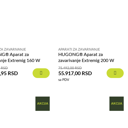
ZA ZAVARIVANJE
APARATI ZA ZAVARIVANJE
G® Aparat za
HUGONG® Aparat za
anje Extremig 160 W
zavarivanje Extremig 200 W
0
RSD
75.492,00
RSD
,95
RSD
55.917,00
RSD
sa PDV
AKCIJA
AKCIJA