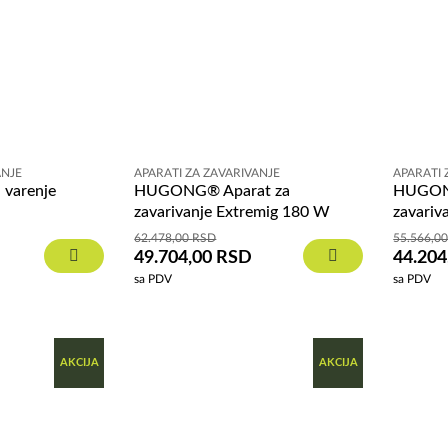
ANJE
APARATI ZA ZAVARIVANJE
APARATI 
 varenje
HUGONG® Aparat za
HUGON
zavarivanje Extremig 180 W
zavariv
62.478,00
RSD
55.566,0
49.704,00
RSD
44.204
sa PDV
sa PDV
AKCIJA
AKCIJA