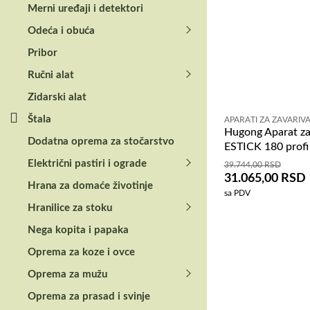
Merni uređaji i detektori
Odeća i obuća
Pribor
Ručni alat
Zidarski alat
Štala
APARATI ZA ZAVARIV
Hugong Aparat za
Dodatna oprema za stočarstvo
ESTICK 180 profi
Električni pastiri i ograde
39.744,00
RSD
31.065,00
RSD
Hrana za domaće životinje
sa PDV
Hranilice za stoku
Nega kopita i papaka
Oprema za koze i ovce
Oprema za mužu
Oprema za prasad i svinje