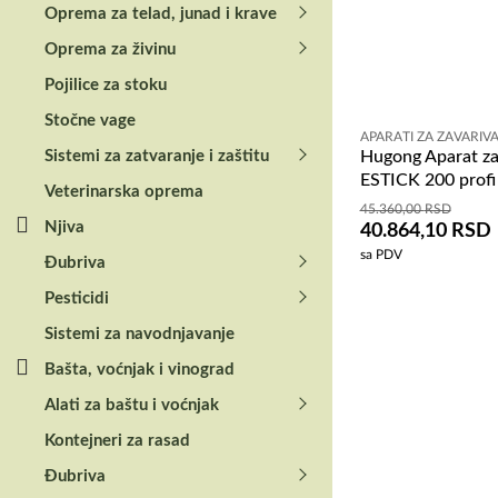
Oprema za telad, junad i krave
Oprema za živinu
Pojilice za stoku
Stočne vage
APARATI ZA ZAVARIV
Sistemi za zatvaranje i zaštitu
Hugong Aparat za
ESTICK 200 profi
Veterinarska oprema
45.360,00
RSD
Njiva
40.864,10
RSD
sa PDV
Đubriva
Pesticidi
Sistemi za navodnjavanje
Bašta, voćnjak i vinograd
Alati za baštu i voćnjak
Kontejneri za rasad
Đubriva