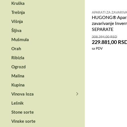
Kruška
Trešnja
APARATI ZA ZAVARIV
HUGONG® Apara
Višnja
zavarivanje Inve
SEPARATE
Šljiva
308.394,00
RSD
Mušmula
229.881,00
RS
Orah
sa PDV
Ribizla
Ogrozd
Malina
Kupina
Vinova loza
Lešnik
Stone sorte
Vinske sorte