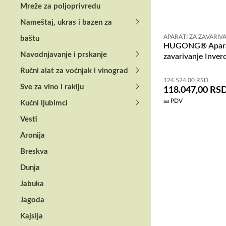
Mreže za poljoprivredu
Nameštaj, ukras i bazen za
APARATI ZA ZAVARIV
baštu
HUGONG® Apara
Navodnjavanje i prskanje
zavarivanje Inver
Ručni alat za voćnjak i vinograd
124.524,00
RSD
Sve za vino i rakiju
118.047,00
RS
sa PDV
Kućni ljubimci
Vesti
Aronija
Breskva
Dunja
Jabuka
Jagoda
Kajsija