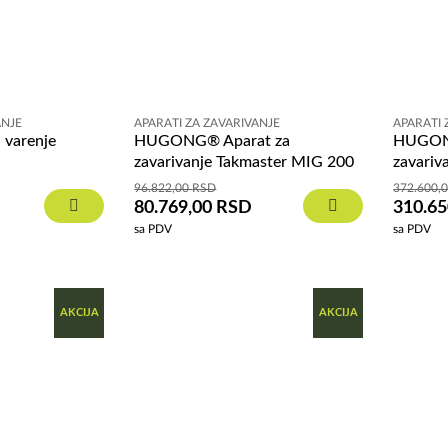
ANJE
APARATI ZA ZAVARIVANJE
APARATI 
 varenje
HUGONG® Aparat za
HUGON
zavarivanje Takmaster MIG 200
zavari
96.822,00
RSD
372.600,
80.769,00
RSD
310.6
sa PDV
sa PDV
AKCIJA
AKCIJA