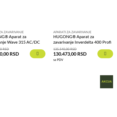
ZA ZAVARIVANJE
APARATI ZA ZAVARIVANJE
G® Aparat za
HUGONG® Aparat za
vanje Wave 315 AC/DC
zavarivanje Inverdelta 400 Profi
00
RSD
135.540,00
RSD
50,00
RSD
130.473,00
RSD
sa PDV
AKCIJA