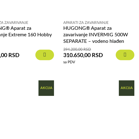
ZA ZAVARIVANJE
APARATI ZA ZAVARIVANJE
G® Aparat za
HUGONG® Aparat za
anje Extreme 160 Hobby
zavarivanje INVERMIG 500W
SEPARATE – vodeno hlađen
394.200,00
RSD
,00
RSD
310.650,00
RSD
sa PDV
AKCIJA
AKCIJA