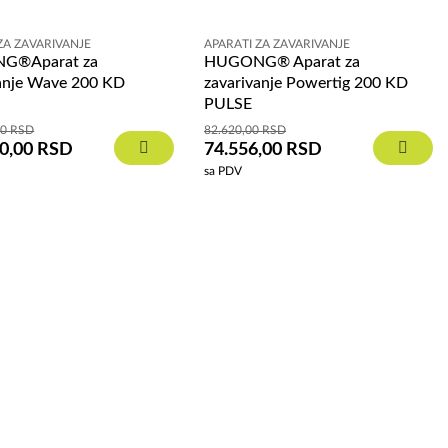
ZA ZAVARIVANJE
APARATI ZA ZAVARIVANJE
G®Aparat za
HUGONG® Aparat za
vanje Wave 200 KD
zavarivanje Powertig 200 KD
PULSE
00
RSD
82.620,00
RSD
90,00
RSD
74.556,00
RSD
sa PDV