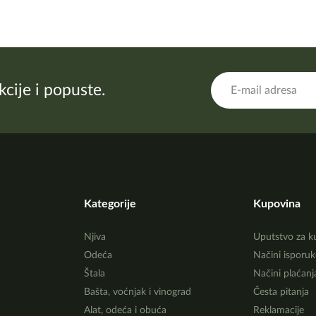
akcije i popuste.
Kategorije
Kupovina
Njiva
Uputstvo za k
Odeća
Načini isporuk
Štala
Načini plaćanj
Bašta, voćnjak i vinograd
Česta pitanja
Alat, odeća i obuća
Reklamacije