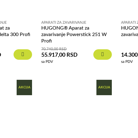
ANJE
APARATI ZA ZAVARIVANJE
APARATI 
t za
HUGONG® Aparat za
HUGON
delta 300 Profi
zavarivanje Powerstick 251 W
zavariv
Profi
70.740,00
RSD
D
55.917,00
RSD
14.300
sa PDV
sa PDV
AKCIJA
AKCIJA