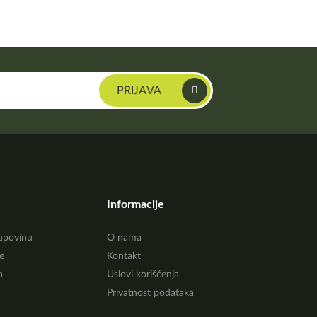
Informacije
upovinu
O nama
e
Kontakt
a
Uslovi korišćenja
Privatnost podataka