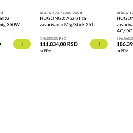
ANJE
APARATI ZA ZAVARIVANJE
APARATI 
t za
HUGONG® Aparat za
HUGON
rmig 350W
zavarivanje Mig/Stick 251
zavari
AC/DC
145.800,00
RSD
196.560,
D
111.834,00
RSD
186.3
sa PDV
sa PDV