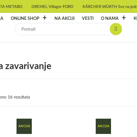
TA METABO
DREMEL Villager FORD
KÄRCHER WÜRTH Sve na jedno
NA
ONLINE SHOP
NA AKCIJI
VESTI
O NAMA
K
Pretraga
za:
a zavarivanje
pno 16 rezultata
AKCIJA
AKCIJA