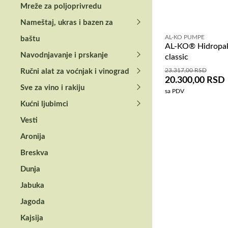
Mreže za poljoprivredu
Nameštaj, ukras i bazen za
AL-KO PUMPE
baštu
AL-KO® Hidropa
Navodnjavanje i prskanje
classic
23.317,00
RSD
Ručni alat za voćnjak i vinograd
20.300,00
RSD
Sve za vino i rakiju
sa PDV
Kućni ljubimci
Vesti
Aronija
Breskva
Dunja
Jabuka
Jagoda
Kajsija