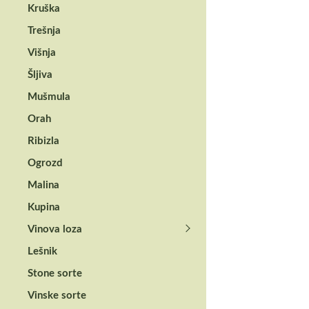
Kruška
Trešnja
Višnja
Šljiva
Mušmula
Orah
Ribizla
Ogrozd
Malina
Kupina
Vinova loza
Lešnik
Stone sorte
Vinske sorte