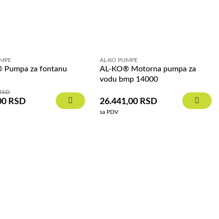
UMPE
AL-KO PUMPE
 Pumpa za fontanu
AL-KO® Motorna pumpa za
0
vodu bmp 14000
RSD
00
RSD
26.441,00
RSD
sa PDV