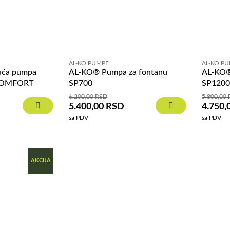
AL-KO PUMPE
AL-KO P
uća pumpa
AL-KO® Pumpa za fontanu
AL-KO®
COMFORT
SP700
SP120
6.200,00
RSD
5.800,00
5.400,00
RSD
4.750,
sa PDV
sa PDV
AKCIJA