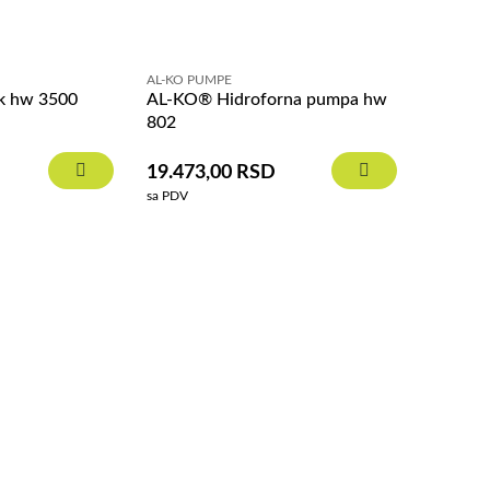
AL-KO PUMPE
k hw 3500
AL-KO® Hidroforna pumpa hw
802
19.473,00
RSD
sa PDV