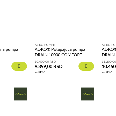
AL-KO PUMPE
AL-KO P
rna pumpa
AL-KO® Potapajuća pumpa
AL-KO®
DRAIN 10000 COMFORT
DRAIN
10.400,00
RSD
11.200,0
9.399,00
RSD
10.450
sa PDV
sa PDV
AKCIJA
AKCIJA