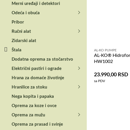
Merni uređaji i detektori
Odeća i obuća
Pribor
Ručni alat
Zidarski alat
Štala
AL-KO PUMPE
AL-KO® Hidrofo
Dodatna oprema za stočarstvo
HW1002
Električni pastiri i ograde
23.990,00
RSD
Hrana za domaće životinje
sa PDV
Hranilice za stoku
Nega kopita i papaka
Oprema za koze i ovce
Oprema za mužu
Oprema za prasad i svinje