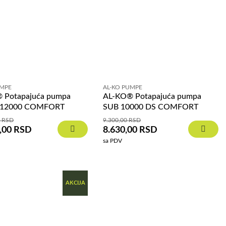
UMPE
AL-KO PUMPE
 Potapajuća pumpa
AL-KO® Potapajuća pumpa
 12000 COMFORT
SUB 10000 DS COMFORT
0
RSD
9.300,00
RSD
,00
RSD
8.630,00
RSD
sa PDV
AKCIJA