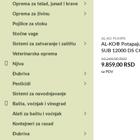
Oprema za telad, junad i krave
Oprema za živinu
Pojilice za stoku
Stočne vage
AL-KO PUMPE
Sistemi za zatvaranje i zaštitu
AL-KO® Potapaj
SUB 12000 DS 
Veterinarska oprema
10.260,00
RSD
Njiva
9.859,00
RSD
sa PDV
Đubriva
Pesticidi
Sistemi za navodnjavanje
Bašta, voćnjak i vinograd
Alati za baštu i voćnjak
Kontejneri za rasad
Đubriva