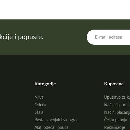
akcije i popuste.
Kategorije
Kupovina
Njiva
Uputstvo za k
Odeća
Načini isporuk
Štala
Načini plaćanj
Bašta, voćnjak i vinograd
Česta pitanja
Alat, odeća i obuća
Reklamacije