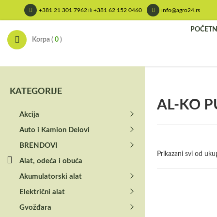
Skip
+381 21 301 7962
ili
+381 62 152 0460
info@agro24.rs
to
content
POČET
Korpa (
0
)
KATEGORIJE
AL-KO 
Akcija
Auto i Kamion Delovi
BRENDOVI
Prikazani svi od uku
Alat, odeća i obuća
Akumulatorski alat
Električni alat
Gvožđara