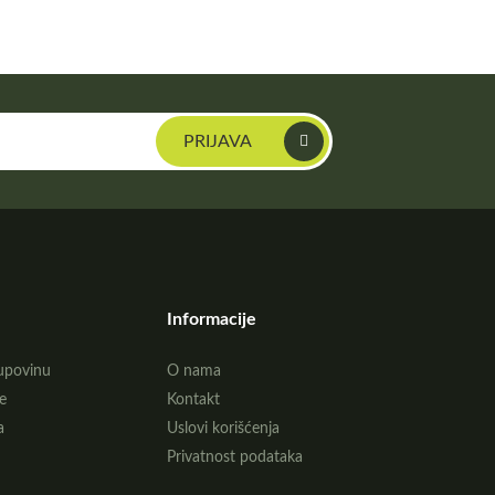
Informacije
upovinu
O nama
e
Kontakt
a
Uslovi korišćenja
Privatnost podataka