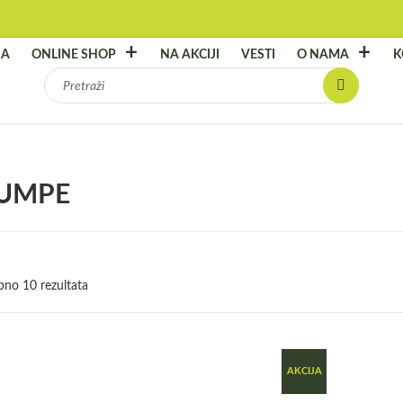
NA
ONLINE SHOP
NA AKCIJI
VESTI
O NAMA
K
Pretraga
za:
PUMPE
pno 10 rezultata
AKCIJA