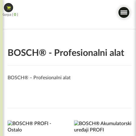
Skip
to
Korpa (
0
)
content
BOSCH® - Profesionalni alat
BOSCH® – Profesionalni alat