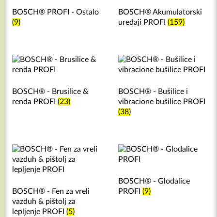
BOSCH® PROFI - Ostalo
BOSCH® Akumulatorski
(9)
uređaji PROFI
(159)
BOSCH® - Brusilice &
BOSCH® - Bušilice i
renda PROFI
(23)
vibracione bušilice PROFI
(38)
BOSCH® - Glodalice
BOSCH® - Fen za vreli
PROFI
(9)
vazduh & pištolj za
lepljenje PROFI
(5)