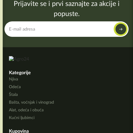
Prijavite se i prvi saznajte za akcije i
popuste.
Kategorije
Njiva
Odeća
Štala
Bašta, voćnjak i vinograd
Alat, odeća i obuća
Kućni ljubimci
Kupovina