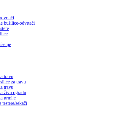
dvrtači
bušilice-odvrtači
stere
lice
ušenje
a travu
lice za travu
 travu
 živu ogradu
a grmlje
estere/sekači