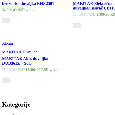
benzinska duvaljka BHX2501
MAKITA® Električna
duvaljka/usisivač UB11
34.690,00
RSD
sa PDV
15.856,00
RSD
9.990,00
R
Akcija
MAKITA® Duvalice
MAKITA® Aku. duvaljka
DUB361Z – Solo
25.690,00
RSD
16.900,00
RSD
sa PDV
Kategorije