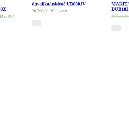
duvaljka/usisivač UB0801V
MAKITA®
03Z
DUB183Z
20.796,00
RSD
sa PDV
SD
14.190,00
sa PDV