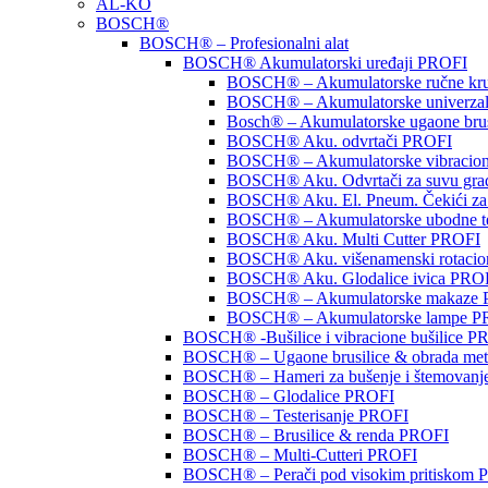
AL-KO
BOSCH®
BOSCH® – Profesionalni alat
BOSCH® Akumulatorski uređaji PROFI
BOSCH® – Akumulatorske ručne kru
BOSCH® – Akumulatorske univerzal
Bosch® – Akumulatorske ugaone bru
BOSCH® Aku. odvrtači PROFI
BOSCH® – Akumulatorske vibracione
BOSCH® Aku. Odvrtači za suvu gra
BOSCH® Aku. El. Pneum. Čekići za
BOSCH® – Akumulatorske ubodne t
BOSCH® Aku. Multi Cutter PROFI
BOSCH® Aku. višenamenski rotacion
BOSCH® Aku. Glodalice ivica PRO
BOSCH® – Akumulatorske makaze
BOSCH® – Akumulatorske lampe P
BOSCH® -Bušilice i vibracione bušilice P
BOSCH® – Ugaone brusilice & obrada me
BOSCH® – Hameri za bušenje i štemovan
BOSCH® – Glodalice PROFI
BOSCH® – Testerisanje PROFI
BOSCH® – Brusilice & renda PROFI
BOSCH® – Multi-Cutteri PROFI
BOSCH® – Perači pod visokim pritiskom