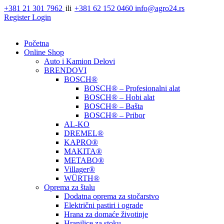
Skip
+381 21 301 7962
ili
+381 62 152 0460
info@agro24.rs
to
Register
Login
content
Početna
Online Shop
Auto i Kamion Delovi
BRENDOVI
BOSCH®
BOSCH® – Profesionalni alat
BOSCH® – Hobi alat
BOSCH® – Bašta
BOSCH® – Pribor
AL-KO
DREMEL®
KAPRO®
MAKITA®
METABO®
Villager®
WÜRTH®
Oprema za štalu
Dodatna oprema za stočarstvo
Električni pastiri i ograde
Hrana za domaće životinje
Hranilice za stoku