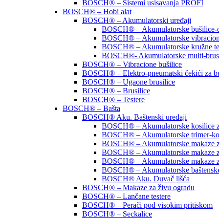
BOSCH® – Sistemi usisavanja PROFI
BOSCH® – Hobi alat
BOSCH® – Akumulatorski uređaji
BOSCH® – Akumulatorske bušilice-o
BOSCH® – Akumulatorske vibracione 
BOSCH® – Akumulatorske kružne te
BOSCH®- Akumulatorske multi-brusi
BOSCH® – Vibracione bušilice
BOSCH® – Elektro-pneumatski čekići za b
BOSCH® – Ugaone brusilice
BOSCH® – Brusilice
BOSCH® – Testere
BOSCH® – Bašta
BOSCH® Aku. Baštenski uređaji
BOSCH® – Akumulatorske kosilice z
BOSCH® – Akumulatorske trimer-kosi
BOSCH® – Akumulatorske makaze za
BOSCH® – Akumulatorske makaze za
BOSCH® – Akumulatorske makaze z
BOSCH® – Akumulatorske baštenske t
BOSCH® Aku. Duvač lišća
BOSCH® – Makaze za živu ogradu
BOSCH® – Lančane testere
BOSCH® – Perači pod visokim pritiskom
BOSCH® – Seckalice