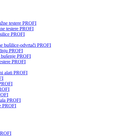
žne testere PROFI
ne testere PROFI
silice PROFI
 bušilice-odvrtači PROFI
dnju PROFI
 bušenje PROFI
estere PROFI
i alati PROFI
FI
 PROFI
ROFI
ROFI
tala PROFI
je PROFI
 PROFI