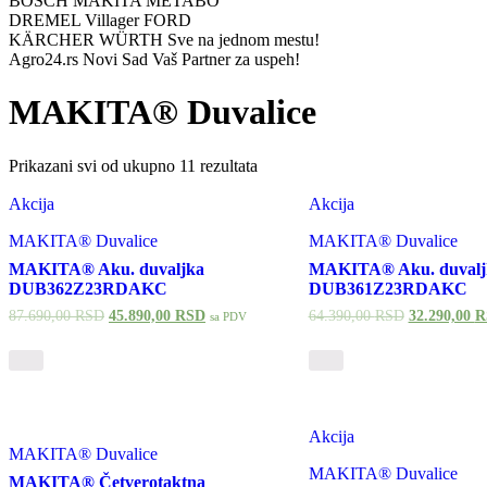
BOSCH MAKITA METABO
DREMEL Villager FORD
KÄRCHER WÜRTH Sve na jednom mestu!
Agro24.rs Novi Sad Vaš Partner za uspeh!
MAKITA® Duvalice
Prikazani svi od ukupno 11 rezultata
Akcija
Akcija
MAKITA® Duvalice
MAKITA® Duvalice
MAKITA® Aku. duvaljka
MAKITA® Aku. duvalj
DUB362Z23RDAKC
DUB361Z23RDAKC
87.690,00
RSD
45.890,00
RSD
64.390,00
RSD
32.290,00
R
sa PDV
Akcija
MAKITA® Duvalice
MAKITA® Duvalice
MAKITA® Četverotaktna