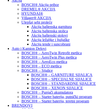
Akcija
BOSCH® Akcija pribor
DREMEL® AKCIJA
HYUNDAI®
Villager® AKCIJA
Ulepšaj sebi proleće
Akcija baštenska garnitura
Akcija baštenska stolica
Akcija baštenski stolovi
Akcija ležaljke i ljuljaške
Akcija tende i suncobrani
Auto i Kamion Delovi
BOSCH® – AeroTwin Retrofit metlica
BOSCH® – AeroTwin Plus metlica
BOSCH® – AeroEco metlica
BOSCH® – ECO metlica
BOSCH® – Sijalice
BOSCH® – GARNITURE SIJALICA
BOSCH® – SPECIJALNE SIJALICE
BOSCH® – STANDARDNE SIJALICE
BOSCH® – XENON SIJALICE
BOSCH® – Punjači akumulatora
BOSCH® – Starter baterija, putnički program
BOSCH® – Starter baterija, teretni program
BRENDOVI