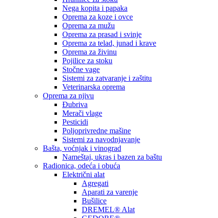
Nega kopita i papaka
Oprema za koze i ovce
Oprema za mužu
Oprema za prasad i svinje
Oprema za telad, junad i krave
Oprema za živinu
Pojilice za stoku
Stočne vage
Sistemi za zatvaranje i zaštitu
Veterinarska oprema
Oprema za njivu
Đubriva
Merači vlage
Pesticidi
Poljoprivredne mašine
Sistemi za navodnjavanje
Bašta, voćnjak i vinograd
Nameštaj, ukras i bazen za baštu
Radionica, odeća i obuća
Električni alat
Agregati
Aparati za varenje
Bušilice
DREMEL® Alat