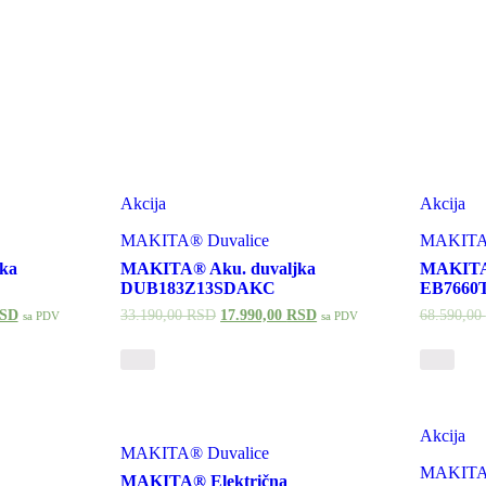
Akcija
Akcija
MAKITA® Duvalice
MAKITA®
ka
MAKITA® Aku. duvaljka
MAKITA®
DUB183Z13SDAKC
EB7660
SD
33.190,00
RSD
17.990,00
RSD
68.590,00
sa PDV
sa PDV
Akcija
MAKITA® Duvalice
MAKITA®
MAKITA® Električna